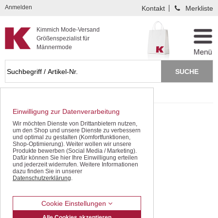
Kompletten Head der Seite überspringen
Anmelden
Kontakt
Merkliste
Kimmich Mode-Versand
Größenspezialist für
Männermode
Startseite
Besondere Angebote
Einwilligung zur Datenverarbeitung
Wir möchten Dienste von Drittanbietern nutzen,
um den Shop und unsere Dienste zu verbessern
und optimal zu gestalten (Komfortfunktionen,
Shop-Optimierung). Weiter wollen wir unsere
Produkte bewerben (Social Media / Marketing).
Dafür können Sie hier Ihre Einwilligung erteilen
und jederzeit widerrufen. Weitere Informationen
dazu finden Sie in unserer
Datenschutzerklärung
.
Cookie Einstellungen
Alle Cookies akzeptieren