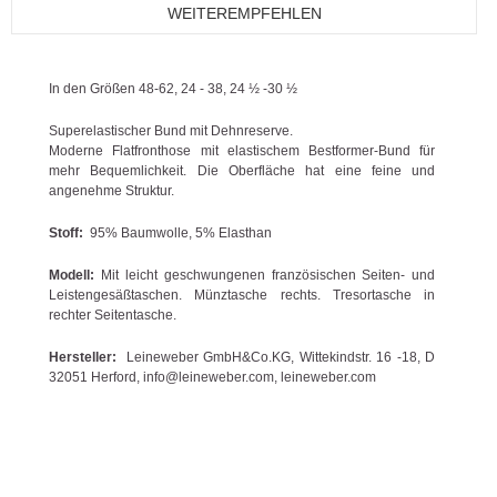
WEITEREMPFEHLEN
In den Größen 48-62, 24 - 38, 24 ½ -30 ½
Superelastischer Bund mit Dehnreserve.
Moderne Flatfronthose mit elastischem Bestformer-Bund für
mehr Bequemlichkeit. Die Oberfläche hat eine feine und
angenehme Struktur.
Stoff:
95% Baumwolle, 5% Elasthan
Modell:
Mit leicht geschwungenen französischen Seiten- und
Leistengesäßtaschen. Münztasche rechts. Tresortasche in
rechter Seitentasche.
Hersteller:
Leineweber GmbH&Co.KG, Wittekindstr. 16 -18, D
32051 Herford, info@leineweber.com, leineweber.com