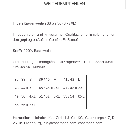
WEITEREMPFEHLEN
In den Kragenweiten 38 bis 56 (S - 7XL)
In bügelfreier und knitterarmer Qualität, eine Empfehlung für
den gepflegten Auftritt. Comfort Fit Rumpf.
Stoff:
100% Baumwolle
Umrechnung Hemdgröße (=Kragenweite) in Sportswear-
Größen bei Hemden:
37 / 38 = S
39 / 40 = M
41 / 42 = L
43 / 44 = XL
45 / 46 = 2XL
47 / 48 = 3XL
49 / 50 = 4XL
51 / 52 = 5XL
53 / 54 = 6XL
55 / 56 = 7XL
Hersteller:
Heinrich Katt GmbH & Co. KG, Gutenbergstr. 7, D
26135 Oldenburg, info@casamoda.com, casamoda.com