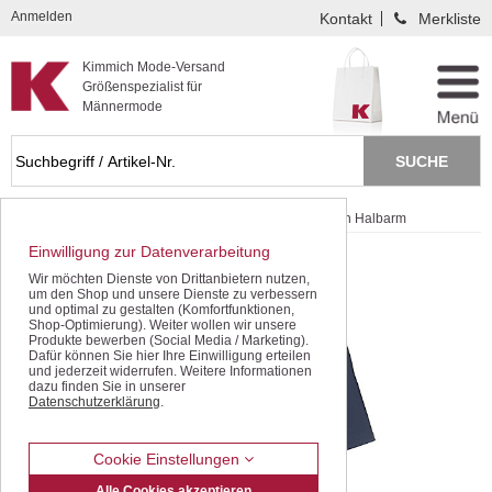
Kompletten Head der Seite überspringen
Anmelden
Kontakt
Merkliste
Kimmich Mode-Versand
Größenspezialist für
Männermode
Startseite
Hemden / Halbarm
Bügelfreie Hemden Halbarm
Einwilligung zur Datenverarbeitung
Wir möchten Dienste von Drittanbietern nutzen,
um den Shop und unsere Dienste zu verbessern
und optimal zu gestalten (Komfortfunktionen,
Shop-Optimierung). Weiter wollen wir unsere
Produkte bewerben (Social Media / Marketing).
Dafür können Sie hier Ihre Einwilligung erteilen
und jederzeit widerrufen. Weitere Informationen
dazu finden Sie in unserer
Datenschutzerklärung
.
Cookie Einstellungen
Alle Cookies akzeptieren