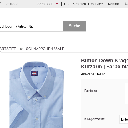
 Männermode
Anmelden
Über Kimmich
Service
Kontakt
ARTSEITE
SCHNÄPPCHEN / SALE
Button Down Krag
Kurzarm | Farbe bl
Artikel-Nr.:H4472
Farben:
Kragenweite