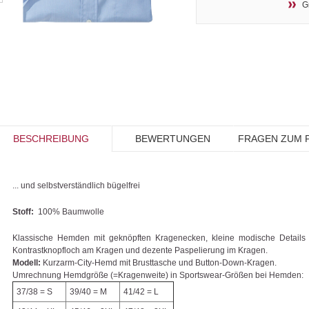
G
BESCHREIBUNG
BEWERTUNGEN
FRAGEN ZUM 
... und selbstverständlich bügelfrei
Stoff:
100% Baumwolle
Klassische Hemden mit geknöpften Kragenecken, kleine modische Details
Kontrastknopfloch am Kragen und dezente Paspelierung im Kragen.
Modell:
Kurzarm-City-Hemd mit Brusttasche und Button-Down-Kragen.
Umrechnung Hemdgröße (=Kragenweite) in Sportswear-Größen bei Hemden:
37/38 = S
39/40 = M
41/42 = L