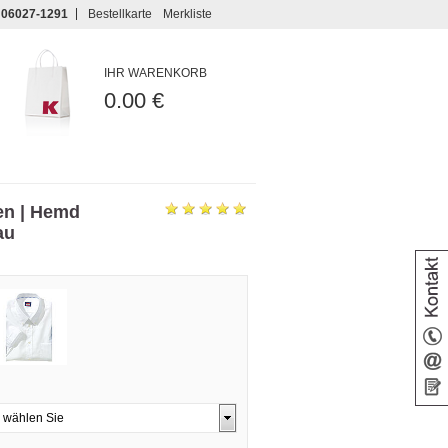
06027-1291
Bestellkarte
Merkliste
IHR WARENKORB
0.00 €
en | Hemd
au