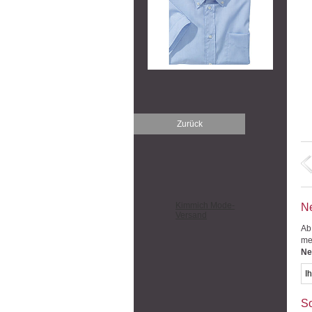
Zurück
Kimmich Mode-
Ne
Versand
Ab
me
Ne
So