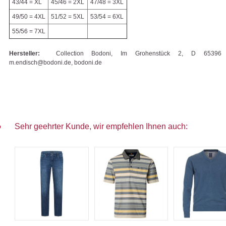
43/44 = XL
45/46 = 2XL
47/48 = 3XL
49/50 = 4XL
51/52 = 5XL
53/54 = 6XL
55/56 = 7XL
Hersteller:
Collection Bodoni, Im Grohenstück 2, D 65396 W
m.endisch@bodoni.de, bodoni.de
Sehr geehrter Kunde, wir empfehlen Ihnen auch: