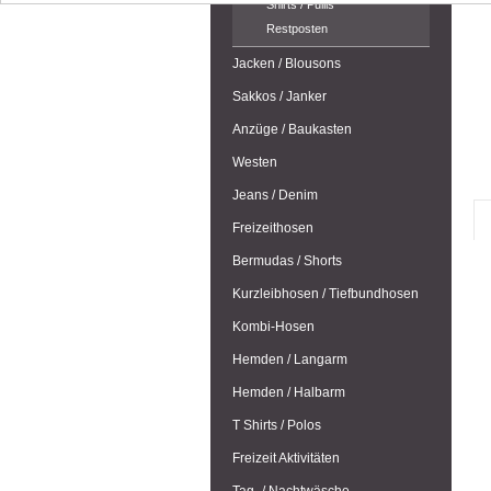
Shirts / Pullis
Restposten
Jacken / Blousons
Sakkos / Janker
Anzüge / Baukasten
Westen
Jeans / Denim
Freizeithosen
Bermudas / Shorts
Kurzleibhosen / Tiefbundhosen
Kombi-Hosen
Hemden / Langarm
Hemden / Halbarm
T Shirts / Polos
Freizeit Aktivitäten
Tag- / Nachtwäsche