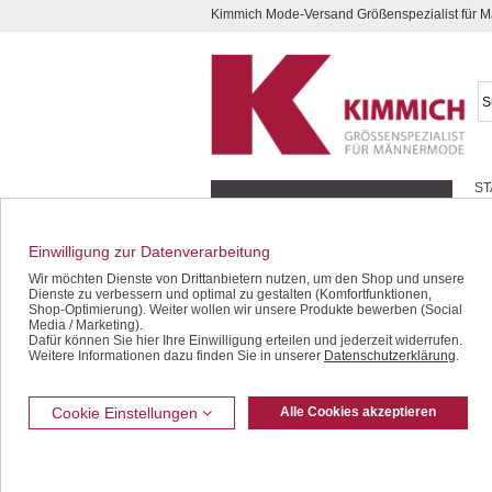
Kimmich Mode-Versand Größenspezialist für
Kompletten Head der Seite überspringen
ST
Geschenk-Gutscheine
Schnäppchen / SALE
Einwilligung zur Datenverarbeitung
Wir möchten Dienste von Drittanbietern nutzen, um den Shop und unsere
Halbarm-Hemden
Dienste zu verbessern und optimal zu gestalten (Komfortfunktionen,
Langarm-Hemden
Shop-Optimierung). Weiter wollen wir unsere Produkte bewerben (Social
Media / Marketing).
Polo- / T-Shirts
Dafür können Sie hier Ihre Einwilligung erteilen und jederzeit widerrufen.
Hosen / Jeans
Weitere Informationen dazu finden Sie in unserer
Datenschutzerklärung
.
Bermudas / Shorts
Jacken / Westen
Cookie Einstellungen
Alle Cookies akzeptieren
Sakkos
Unterwäsche
Freizeit-Bekleidung