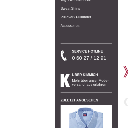
Sweat Shirts
Pullover / Pullunder
Accessoires
SERVICE HOTLINE
0 60 27 / 12 91
ÜBER KIMMICH
Mehr über unser Mode-
versandhaus erfahren
ZULETZT ANGESEHEN