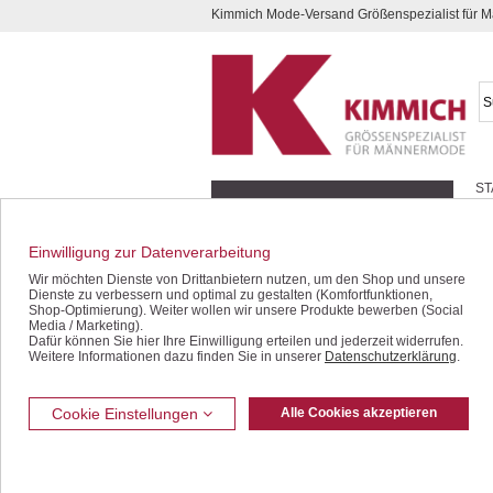
Kimmich Mode-Versand Größenspezialist für
Kompletten Head der Seite überspringen
ST
Geschenk-Gutscheine
b
Schnäppchen / SALE
Einwilligung zur Datenverarbeitung
Jacken / Blousons
Wir möchten Dienste von Drittanbietern nutzen, um den Shop und unsere
Dienste zu verbessern und optimal zu gestalten (Komfortfunktionen,
Sakkos / Janker
Shop-Optimierung). Weiter wollen wir unsere Produkte bewerben (Social
Media / Marketing).
Dafür können Sie hier Ihre Einwilligung erteilen und jederzeit widerrufen.
Anzüge / Baukasten
Weitere Informationen dazu finden Sie in unserer
Datenschutzerklärung
.
Westen
Jeans / Denim
Cookie Einstellungen
Alle Cookies akzeptieren
Freizeithosen
Bermudas / Shorts