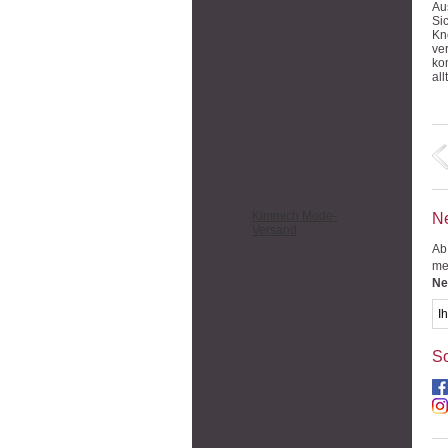
Au
Si
Kn
ve
ko
al
Kimmich Mode-
Ne
Versand
Ab
me
Ne
So