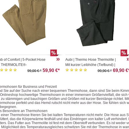
ub of Comfort | 5-Pocket Hose
Aubi | Thermo Hose Thermolite |
t THERMOLITE®-
Mit kurzer Leibhöhe (Tiefbund) |
rmeisolierung | Beige
59,90 €*
Farbe anthrazit
69,90 €
99,00 € *
99,90 € *
ermohosen für Business und Freizeit
nd Sie auf der Suche nach einer bequemen Thermohose, dann sind Sie beim Kimmic
 Onlineshop hochwertige Thermohosen in einer immensen Größenvielfalt, die sic
s zu stämmigen und bauchigen Größen und Größen mit kurzer Beinlänge richtet. Mit 
ermohose perfekt und das Hemd rutscht nicht mehr aus der Hose. Sie fühlen sich
 begegnen.
s Besondere an Thermohosen
t einer Thermohose frieren Sie bei kalten Temperaturen nicht mehr. Die Hose aus Sto
füttert, das die Körperwärme festhält und das Eindringen von kalter Luft verhindert
tters. Das Futter aus Thermolite ist fest mit dem Oberstoff verbunden. Es ist weder 
e Möglichkeit des Temperaturausgleiches schwitzen Sie mit der Thermohose in wa