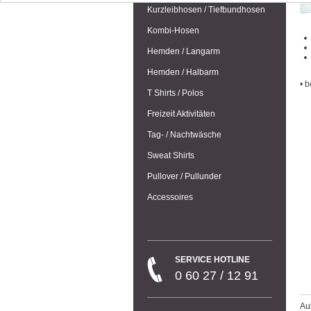
Kurzleibhosen / Tiefbundhosen
Kombi-Hosen
Hemden / Langarm
Hemden / Halbarm
• 
T Shirts / Polos
Freizeit Aktivitäten
Tag- / Nachtwäsche
Sweat Shirts
Pullover / Pullunder
Accessoires
SERVICE HOTLINE
0 60 27 / 12 91
Au