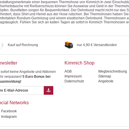
sstattungsmerkmale einer bequemen Thermohose von Kimmich:In zwei Einschubta
cherheitstasche mit Reißverschluss können Sie Ausweise und Geld in der Thermo
öpfen. Bundfalten sorgen für Bequemlichkeit. Der Dehnbund macht nicht nur das S
rhindert, dass Shirt und Hemd aus der Hose rutschen. Bei Thermohosen haben Sie
mfortablen Rundum-Gummizug und einem elastischen Dehnbund. Thermohosen aus
ltagstauglich. Fühlen Sie sich an kalten Tagen ab sofort in Kimmich Thermohosen w
Kauf auf Rechnung
nur 4,90 € Versandkosten
wsletter
Kimmich Shop
AGB
Wegbeschreibung
 sofort keine Angebote und Aktionen
Impressum
Sitemap
hr verpassen!
5 Euro Bonus bei
Datenschutz
Angebote
uanmeldung!
cial Networks
Facebook
Instagram