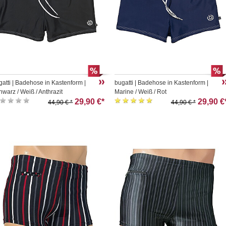
gatti | Badehose in Kastenform |
bugatti | Badehose in Kastenform |
hwarz / Weiß / Anthrazit
Marine / Weiß / Rot
29,90 €*
29,90 €
44,90 € *
44,90 € *