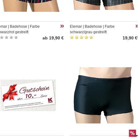
emar | Badehose | Farbe
Elemar | Badehose | Farbe
warz/rot gestreift
schwarz/grau gestreift
ab 19,90 €
19,90 €