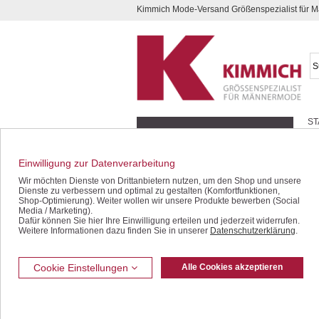
Kimmich Mode-Versand Größenspezialist für
Kompletten Head der Seite überspringen
ST
Geschenk-Gutscheine
Ba
Schnäppchen / SALE
Einwilligung zur Datenverarbeitung
Le
So
Jacken / Blousons
Wir möchten Dienste von Drittanbietern nutzen, um den Shop und unsere
br
Dienste zu verbessern und optimal zu gestalten (Komfortfunktionen,
Sakkos / Janker
Shop-Optimierung). Weiter wollen wir unsere Produkte bewerben (Social
Media / Marketing).
Dafür können Sie hier Ihre Einwilligung erteilen und jederzeit widerrufen.
Anzüge / Baukasten
Weitere Informationen dazu finden Sie in unserer
Datenschutzerklärung
.
Westen
Jeans / Denim
Cookie Einstellungen
Alle Cookies akzeptieren
Freizeithosen
Bermudas / Shorts
SO