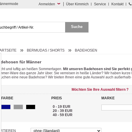
 Männermode
Anmelden
Über Kimmich
Service
Kontakt
ARTSEITE
BERMUDAS / SHORTS
BADEHOSEN
dehosen für Männer
icht und luftig an heißen Sommertagen.
Mit unseren Badehosen sind Sie perfekt 
mmer-Ware das ganze Jahr über. Sie verreisen in heiße Länder? Wir haben kurze 
auchen eine neue Badehose? Wir bieten Ihnen eine gute Auswahl auch außerhalb 
Möchten Sie Ihre Auswahl filtern ?
FARBE
PREIS
MARKE
0 - 19 EUR
20 - 39 EUR
40 - 59 EUR
RTIEREN