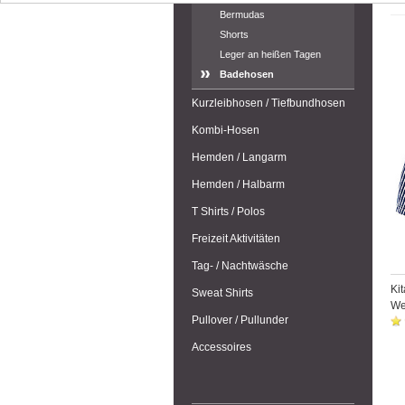
Bermudas
Shorts
Leger an heißen Tagen
Badehosen
Kurzleibhosen / Tiefbundhosen
Kombi-Hosen
Hemden / Langarm
Hemden / Halbarm
T Shirts / Polos
Freizeit Aktivitäten
Tag- / Nachtwäsche
Ki
Sweat Shirts
Wei
Pullover / Pullunder
Accessoires