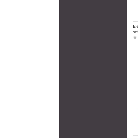
El
sch