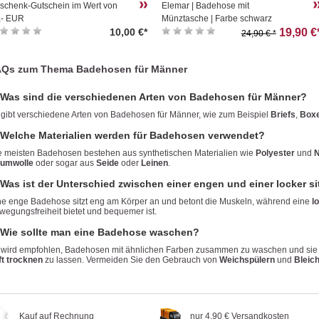
schenk-Gutschein im Wert von
Elemar | Badehose mit
,- EUR
Münztasche | Farbe schwarz
10,00 €*
19,90 €
24,90 € *
Qs zum Thema Badehosen für Männer
 Was sind die verschiedenen Arten von Badehosen für Männer?
 gibt verschiedene Arten von Badehosen für Männer, wie zum Beispiel
Briefs
,
Boxe
 Welche Materialien werden für Badehosen verwendet?
e meisten Badehosen bestehen aus synthetischen Materialien wie
Polyester
und
N
umwolle
oder sogar aus
Seide
oder
Leinen
.
 Was ist der Unterschied zwischen einer engen und einer locker 
ne enge Badehose sitzt eng am Körper an und betont die Muskeln, während eine
l
wegungsfreiheit bietet und bequemer ist.
 Wie sollte man eine Badehose waschen?
 wird empfohlen, Badehosen mit ähnlichen Farben zusammen zu waschen und sie
ft trocknen
zu lassen. Vermeiden Sie den Gebrauch von
Weichspülern
und
Bleich
Kauf auf Rechnung
nur 4,90 € Versandkosten