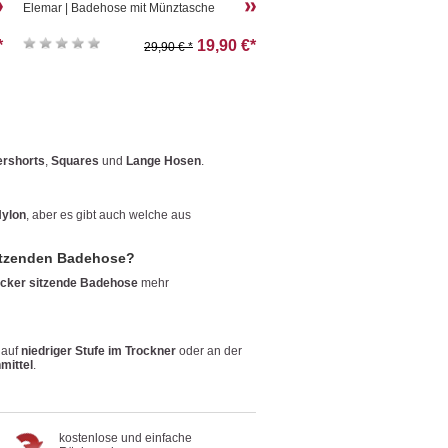
Elemar | Badehose mit Münztasche
*
19,90 €*
29,90 € *
rshorts
,
Squares
und
Lange Hosen
.
ylon
, aber es gibt auch welche aus
sitzenden Badehose?
ocker sitzende Badehose
mehr
 auf
niedriger Stufe im Trockner
oder an der
mittel
.
kostenlose und einfache