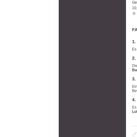
Ge
10
FA
1.
Es
2.
Di
Ba
3.
Ei
Be
4.
Es
Lu