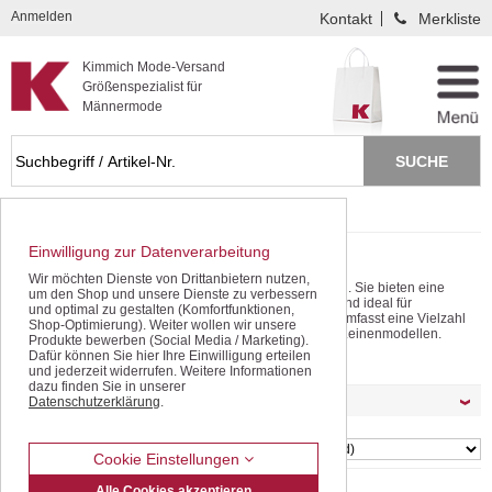
Kompletten Head der Seite überspringen
Anmelden
Kontakt
Merkliste
Kimmich Mode-Versand
Größenspezialist für
Männermode
Startseite
Hemden / Langarm
Sportive Hemden
Einwilligung zur Datenverarbeitung
Sportive Langarm Hemden für Männer
Wir möchten Dienste von Drittanbietern nutzen,
Freizeit Hemden sollten in keinem Kleiderschrank fehlen. Sie bieten eine
um den Shop und unsere Dienste zu verbessern
gelungene Mischung aus Lässigkeit und Eleganz und sind ideal für
und optimal zu gestalten (Komfortfunktionen,
Wochenenden oder lockere Treffen. Unsere Kollektion umfasst eine Vielzahl
Shop-Optimierung). Weiter wollen wir unsere
von Stilen, von legeren Karohemden bis hin zu luftigen Leinenmodellen.
Produkte bewerben (Social Media / Marketing).
mehr lesen
Dafür können Sie hier Ihre Einwilligung erteilen
und jederzeit widerrufen. Weitere Informationen
dazu finden Sie in unserer
Möchten Sie Ihre Auswahl filtern ?
Datenschutzerklärung
.
SORTIEREN
Cookie Einstellungen
Alle Cookies akzeptieren