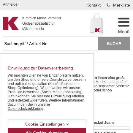
Kompletten Head der Seite überspringen
Anmelden
Kontakt
Merkliste
Kimmich Mode-Versand
Größenspezialist für
Männermode
Startseite
Jeans / Denim
Einwilligung zur Datenverarbeitung
Jeans + Denim | Hosen für Männer
Wir möchten Dienste von Drittanbietern nutzen,
Diese Kulthose gehört in jeden Kleiderschrank.
Wir bieten Ihnen eine große
um den Shop und unsere Dienste zu verbessern
Auswahl an.
Da finden Sie garantiert auch Ihre Lieblings-Modelle, die perfekt
und optimal zu gestalten (Komfortfunktionen,
sitzen. Versprochen! Klare, extra-junge Five-Pocket-Form? Bequemer Stretch?
Shop-Optimierung). Weiter wollen wir unsere
Mit oder ohne Bundfalten? Schon lässig ausgewaschen oder schön
Produkte bewerben (Social Media / Marketing).
dunkelblau?
mehr lesen
Dafür können Sie hier Ihre Einwilligung erteilen
und jederzeit widerrufen. Weitere Informationen
Die verschiedenen Stile erhalten Sie alle im einzigartigen Kimmich-
dazu finden Sie in unserer
Größenspektrum.
Sie sind zum ersten Mal auf dieser Seite?
Dann klicken Sie
Datenschutzerklärung
.
auf Service -> Hosengrößen. Dort finden Sie eine Anleitung, mit der Sie Ihre
Unterkategorien:
Größe perfekt bestimmen. Sie haben Fragen? Rufen Sie uns an. Wir sind der
Herrenausstatter mit dem Herz für alle Männergrößen.
Wir beraten Sie
Stretch-Jeans
Five Pocket Jeans
persönlich.
Cookie Einstellungen
Alle Cookies akzeptieren