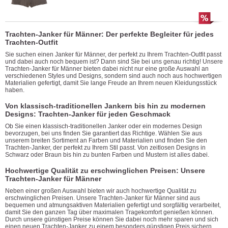
Trachten-Janker für Männer: Der perfekte Begleiter für jedes
Trachten-Outfit
Sie suchen einen Janker für Männer, der perfekt zu Ihrem Trachten-Outfit passt
und dabei auch noch bequem ist? Dann sind Sie bei uns genau richtig! Unsere
Trachten-Janker für Männer bieten dabei nicht nur eine große Auswahl an
verschiedenen Styles und Designs, sondern sind auch noch aus hochwertigen
Materialien gefertigt, damit Sie lange Freude an Ihrem neuen Kleidungsstück
haben.
Von klassisch-traditionellen Jankern bis hin zu modernen
Designs: Trachten-Janker für jeden Geschmack
Ob Sie einen klassisch-traditionellen Janker oder ein modernes Design
bevorzugen, bei uns finden Sie garantiert das Richtige. Wählen Sie aus
unserem breiten Sortiment an Farben und Materialien und finden Sie den
Trachten-Janker, der perfekt zu Ihrem Stil passt. Von zeitlosen Designs in
Schwarz oder Braun bis hin zu bunten Farben und Mustern ist alles dabei.
Hochwertige Qualität zu erschwinglichen Preisen: Unsere
Trachten-Janker für Männer
Neben einer großen Auswahl bieten wir auch hochwertige Qualität zu
erschwinglichen Preisen. Unsere Trachten-Janker für Männer sind aus
bequemen und atmungsaktiven Materialien gefertigt und sorgfältig verarbeitet,
damit Sie den ganzen Tag über maximalen Tragekomfort genießen können.
Durch unsere günstigen Preise können Sie dabei noch mehr sparen und sich
einen neuen Trachten-Janker zu einem besonders günstigen Preis sichern.