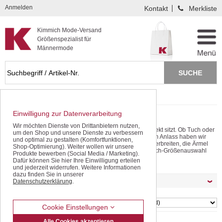
Kompletten Head der Seite überspringen
Anmelden
Kontakt
Merkliste
Kimmich Mode-Versand
Größenspezialist für
Männermode
Startseite
Sakkos / Janker
Trachten-Janker
Einwilligung zur Datenverarbeitung
Trachten-Janker für Männer
Wir möchten Dienste von Drittanbietern nutzen,
Immer gut angezogen. Endlich in einem Sakko, das perfekt sitzt. Ob Tuch oder
um den Shop und unsere Dienste zu verbessern
Microvelour, leger oder sportlich - für jeden Stil und jeden Anlass haben wir
und optimal zu gestalten (Komfortfunktionen,
das ideale Modell in Ihrer Größe. Da stimmen die Schulterbreiten, die Ärmel
Shop-Optimierung). Weiter wollen wir unsere
haben die perfekte Länge. Durch die einzigartige Kimmich-Größenauswahl
Produkte bewerben (Social Media / Marketing).
passen die Sakkos einfach fast wie maßgeschneidert.
mehr lesen
Dafür können Sie hier Ihre Einwilligung erteilen
und jederzeit widerrufen. Weitere Informationen
dazu finden Sie in unserer
Möchten Sie Ihre Auswahl filtern ?
Datenschutzerklärung
.
SORTIEREN
Cookie Einstellungen
Alle Cookies akzeptieren