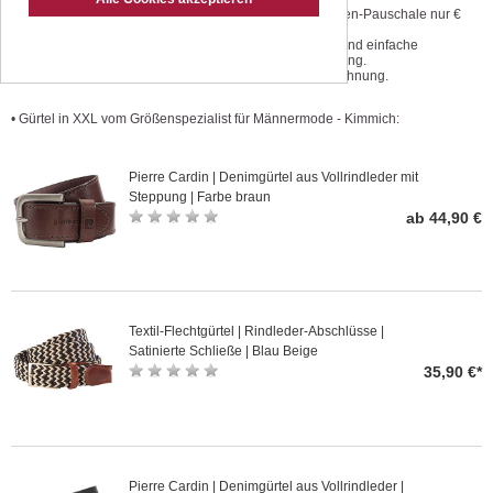
Geprüfte Qualität zu günstigen
Versandkosten-Pauschale nur €
Preisen.
3,50.
Einmaliger Größenservice.
Kostenlose und einfache
Änderungsservice preiswert und
Retoursendung.
schnell
Kauf auf Rechnung.
• Gürtel in XXL vom Größenspezialist für Männermode - Kimmich:
Pierre Cardin | Denimgürtel aus Vollrindleder mit
Steppung | Farbe braun
ab 44,90 €
Textil-Flechtgürtel | Rindleder-Abschlüsse |
Satinierte Schließe | Blau Beige
35,90 €*
Pierre Cardin | Denimgürtel aus Vollrindleder |