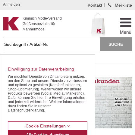
Kompletten Head der Seite überspringen
Anmelden
Kontakt
Merkliste
Kimmich Mode-Versand
Größenspezialist für
Männermode
Startseite
Gürtel XXL
Einwilligung zur Datenverarbeitung
Gürtel XXL
Wir möchten Dienste von Drittanbietern nutzen,
um den Shop und unsere Dienste zu verbessern
und optimal zu gestalten (Komfortfunktionen,
Shop-Optimierung). Weiter wollen wir unsere
Produkte bewerben (Social Media / Marketing).
Dafür können Sie hier Ihre Einwilligung erteilen
und jederzeit widerrufen. Weitere Informationen
dazu finden Sie in unserer
Datenschutzerklärung
.
Cookie Einstellungen
Alle Cookies akzeptieren