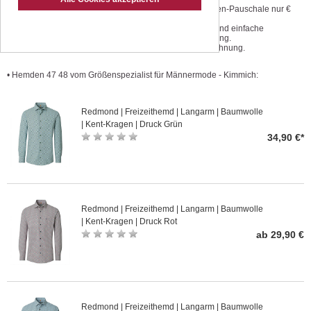
Geprüfte Qualität zu günstigen
Versandkosten-Pauschale nur €
Preisen.
3,50.
Einmaliger Größenservice.
Kostenlose und einfache
Änderungsservice preiswert und
Retoursendung.
schnell
Kauf auf Rechnung.
• Hemden 47 48 vom Größenspezialist für Männermode - Kimmich:
Redmond | Freizeithemd | Langarm | Baumwolle
| Kent-Kragen | Druck Grün
34,90 €*
Redmond | Freizeithemd | Langarm | Baumwolle
| Kent-Kragen | Druck Rot
ab 29,90 €
Redmond | Freizeithemd | Langarm | Baumwolle