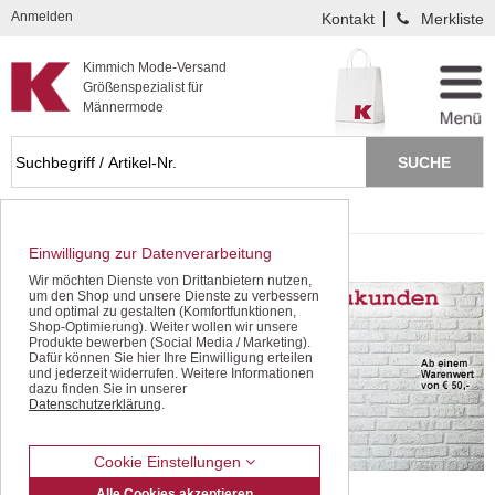
Kompletten Head der Seite überspringen
Anmelden
Kontakt
Merkliste
Kimmich Mode-Versand
Größenspezialist für
Männermode
Startseite
Hemden 47 48
Einwilligung zur Datenverarbeitung
Hemden 47 48
Wir möchten Dienste von Drittanbietern nutzen,
um den Shop und unsere Dienste zu verbessern
und optimal zu gestalten (Komfortfunktionen,
Shop-Optimierung). Weiter wollen wir unsere
Produkte bewerben (Social Media / Marketing).
Dafür können Sie hier Ihre Einwilligung erteilen
und jederzeit widerrufen. Weitere Informationen
dazu finden Sie in unserer
Datenschutzerklärung
.
Cookie Einstellungen
Alle Cookies akzeptieren