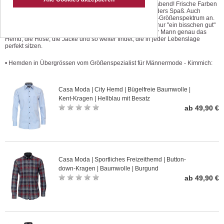
Freizeitmode zum träumen. Einfach anziehen und Feierabend! Frische Farben
sorgen für beste Laune, pfiffige Details machwen besonders Spaß. Auch
Herren-Freizeitmode bieten wir im besonderen Kimmich-Größenspektrum an.
Wir wissen, was Sie suchen... Schluss mit Kleidung, die nur "ein bisschen gut"
passt. Wir von Kimmich engagieren uns dafür, dass jeder Mann genau das
Hemd, die Hose, die Jacke und so weiter findet, die in jeder Lebenslage
perfekt sitzen.
• Hemden in Übergrössen vom Größenspezialist für Männermode - Kimmich:
Casa Moda | City Hemd | Bügelfreie Baumwolle |
Kent-Kragen | Hellblau mit Besatz
ab 49,90 €
Casa Moda | Sportliches Freizeithemd | Button-
down-Kragen | Baumwolle | Burgund
ab 49,90 €