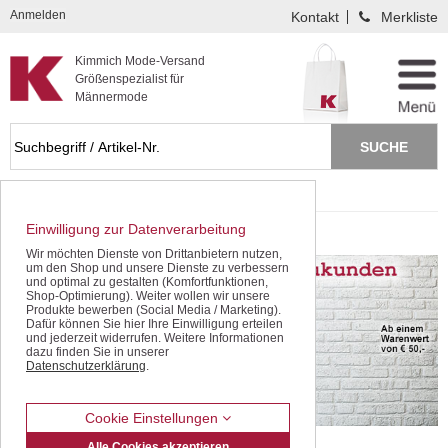
Kompletten Head der Seite überspringen
Anmelden
Kontakt
Merkliste
Kimmich Mode-Versand
Größenspezialist für
Männermode
Startseite
Hemden Übergrössen
Einwilligung zur Datenverarbeitung
Hemden Übergrössen
Wir möchten Dienste von Drittanbietern nutzen,
um den Shop und unsere Dienste zu verbessern
und optimal zu gestalten (Komfortfunktionen,
Shop-Optimierung). Weiter wollen wir unsere
Produkte bewerben (Social Media / Marketing).
Dafür können Sie hier Ihre Einwilligung erteilen
und jederzeit widerrufen. Weitere Informationen
dazu finden Sie in unserer
Datenschutzerklärung
.
Cookie Einstellungen
Alle Cookies akzeptieren