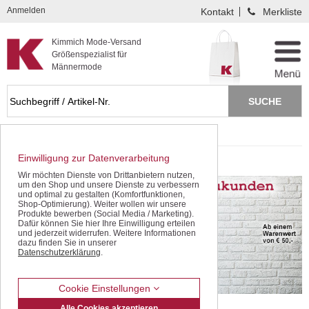
Kompletten Head der Seite überspringen
Anmelden
Kontakt
Merkliste
Kimmich Mode-Versand
Größenspezialist für
Männermode
Startseite
Krawatte Hemd kombinieren
Einwilligung zur Datenverarbeitung
Krawatte Hemd kombinieren
Wir möchten Dienste von Drittanbietern nutzen,
um den Shop und unsere Dienste zu verbessern
und optimal zu gestalten (Komfortfunktionen,
Shop-Optimierung). Weiter wollen wir unsere
Produkte bewerben (Social Media / Marketing).
Dafür können Sie hier Ihre Einwilligung erteilen
und jederzeit widerrufen. Weitere Informationen
dazu finden Sie in unserer
Datenschutzerklärung
.
Cookie Einstellungen
Alle Cookies akzeptieren