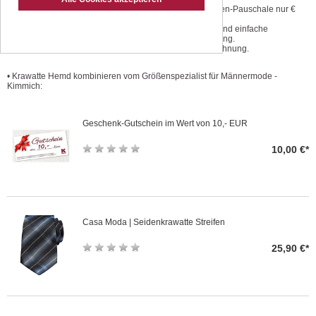
Geprüfte Qualität zu günstigen
Versandkosten-Pauschale nur €
Preisen.
3,50.
Einmaliger Größenservice.
Kostenlose und einfache
Änderungsservice preiswert und
Retoursendung.
schnell
Kauf auf Rechnung.
• Krawatte Hemd kombinieren vom Größenspezialist für Männermode -
Kimmich:
Geschenk-Gutschein im Wert von 10,- EUR
10,00 €*
Casa Moda | Seidenkrawatte Streifen
25,90 €*