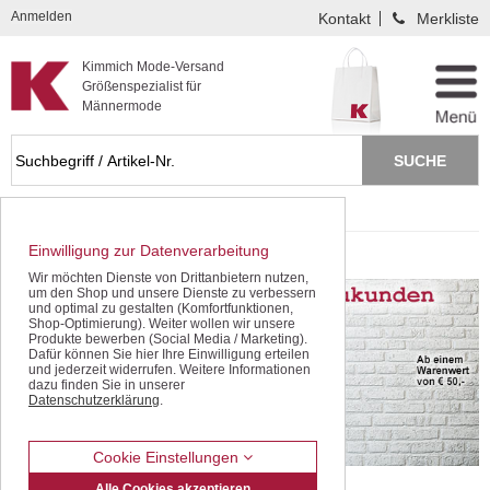
Kompletten Head der Seite überspringen
Anmelden
Kontakt
Merkliste
Kimmich Mode-Versand
Größenspezialist für
Männermode
Startseite
kurzarmhemden schwarz
Einwilligung zur Datenverarbeitung
kurzarmhemden schwarz
Wir möchten Dienste von Drittanbietern nutzen,
um den Shop und unsere Dienste zu verbessern
und optimal zu gestalten (Komfortfunktionen,
Shop-Optimierung). Weiter wollen wir unsere
Produkte bewerben (Social Media / Marketing).
Dafür können Sie hier Ihre Einwilligung erteilen
und jederzeit widerrufen. Weitere Informationen
dazu finden Sie in unserer
Datenschutzerklärung
.
Cookie Einstellungen
Alle Cookies akzeptieren