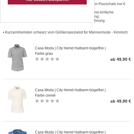
Geprüfte Qualität zu günstigen
Versandkosten-Pauschale nur €
Preisen.
3,50.
Einmaliger Größenservice.
Kostenlose und einfache
Änderungsservice preiswert und
Retoursendung.
schnell
Kauf auf Rechnung.
• Kurzarmhemden schwarz vom Größenspezialist für Männermode - Kimmich:
Casa Moda | City Hemd Halbarm bügelfrei |
Farbe grau
ab 49,90 €
Casa Moda | City Hemd Halbarm bügelfrei |
Farbe cremé
ab 49,90 €
Casa Moda | City Hemd Halbarm bügelfrei |