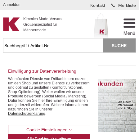
Kompletten Head der Seite überspringen
Anmelden
Kontakt
Merkliste
Kimmich Mode-Versand
Größenspezialist für
Männermode
Startseite
schwarzes Herrenhemd
Einwilligung zur Datenverarbeitung
schwarzes Herrenhemd
Wir möchten Dienste von Drittanbietern nutzen,
um den Shop und unsere Dienste zu verbessern
und optimal zu gestalten (Komfortfunktionen,
Shop-Optimierung). Weiter wollen wir unsere
Produkte bewerben (Social Media / Marketing).
Dafür können Sie hier Ihre Einwilligung erteilen
und jederzeit widerrufen. Weitere Informationen
dazu finden Sie in unserer
Datenschutzerklärung
.
Cookie Einstellungen
Alle Cookies akzeptieren