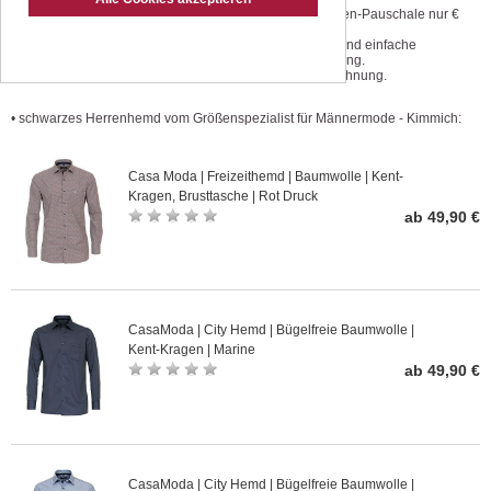
Geprüfte Qualität zu günstigen
Versandkosten-Pauschale nur €
Preisen.
3,50.
Einmaliger Größenservice.
Kostenlose und einfache
Änderungsservice preiswert und
Retoursendung.
schnell
Kauf auf Rechnung.
• schwarzes Herrenhemd vom Größenspezialist für Männermode - Kimmich:
Casa Moda | Freizeithemd | Baumwolle | Kent-
Kragen, Brusttasche | Rot Druck
ab 49,90 €
CasaModa | City Hemd | Bügelfreie Baumwolle |
Kent-Kragen | Marine
ab 49,90 €
CasaModa | City Hemd | Bügelfreie Baumwolle |