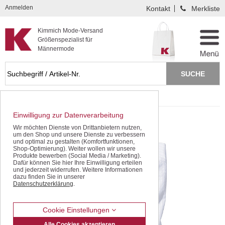
Kompletten Head der Seite überspringen
Anmelden
Kontakt
Merkliste
Kimmich Mode-Versand
Größenspezialist für
Männermode
Startseite
F/S 2018
Einwilligung zur Datenverarbeitung
Wir möchten Dienste von Drittanbietern nutzen,
um den Shop und unsere Dienste zu verbessern
und optimal zu gestalten (Komfortfunktionen,
Shop-Optimierung). Weiter wollen wir unsere
Produkte bewerben (Social Media / Marketing).
Dafür können Sie hier Ihre Einwilligung erteilen
und jederzeit widerrufen. Weitere Informationen
dazu finden Sie in unserer
Datenschutzerklärung
.
Cookie Einstellungen
Alle Cookies akzeptieren