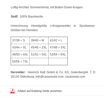
Luftig-leichtes Sommerhemd, mit Button-Down-Kragen.
Stoff:
100% Baumwolle
Umrechnung Hemdgröße (=Kragenweite) in Sportswear-
Größen bei Hemden:
37/38 = S
39/40 = M
41/42 = L
43/44 = XL
45/46 = 2XL
47/48 = 3XL
49/50 = 4XL
51/52 = 5XL
53/54 = 6XL
55/56 = 7XL
Hersteller:
Heinrich Katt GmbH & Co. KG, Gutenbergstr. 7, D
26135 Oldenburg, info@casamoda.com, casamoda.com
Artikel auf Katalog-Seite ansehen