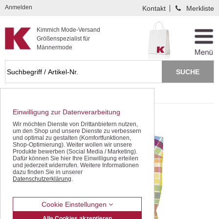
Kompletten Head der Seite überspringen
Anmelden
Kontakt
Merkliste
Kimmich Mode-Versand
Größenspezialist für
Männermode
Startseite
F/S 2018
Einwilligung zur Datenverarbeitung
Wir möchten Dienste von Drittanbietern nutzen,
um den Shop und unsere Dienste zu verbessern
und optimal zu gestalten (Komfortfunktionen,
Shop-Optimierung). Weiter wollen wir unsere
Produkte bewerben (Social Media / Marketing).
Dafür können Sie hier Ihre Einwilligung erteilen
und jederzeit widerrufen. Weitere Informationen
dazu finden Sie in unserer
Datenschutzerklärung
.
Cookie Einstellungen
Alle Cookies akzeptieren