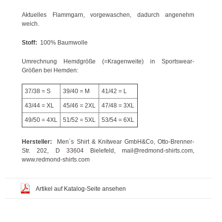
Aktuelles Flammgarn, vorgewaschen, dadurch angenehm
weich.
Stoff:
100% Baumwolle
Umrechnung Hemdgröße (=Kragenweite) in Sportswear-
Größen bei Hemden:
37/38 = S
39/40 = M
41/42 = L
43/44 = XL
45/46 = 2XL
47/48 = 3XL
49/50 = 4XL
51/52 = 5XL
53/54 = 6XL
Hersteller:
Men´s Shirt & Knitwear GmbH&Co, Otto-Brenner-
Str. 202, D 33604 Bielefeld, mail@redmond-shirts.com,
www.redmond-shirts.com
Artikel auf Katalog-Seite ansehen