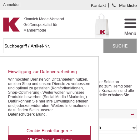
Kompletten Head der Seite überspringen
Anmelden
Kontakt
Merkliste
Kimmich Mode-Versand
Größenspezialist für
Männermode
Startseite
Accessoires
Krawatten
Einwilligung zur Datenverarbeitung
Krawatten für Herren
Wir möchten Dienste von Drittanbietern nutzen,
Dezente Krawatten bieten wir Ihnen ausschließlich in edler Seide an.
um den Shop und unsere Dienste zu verbessern
Ergänzen Sie Ihre Auswahl. Tragen Sie Krawatten passend zum Hemd oder
und optimal zu gestalten (Komfortfunktionen,
probieren Sie auch mal eine gewagtere Kombination. Die Krawatten sind alle
Shop-Optimierung). Weiter wollen wir unsere
mit einem speziellen Fleckenschutz ausgerüstet.
Die Modelle erhalten Sie
Produkte bewerben (Social Media / Marketing).
auch extra-lang.
mehr lesen
Dafür können Sie hier Ihre Einwilligung erteilen
und jederzeit widerrufen. Weitere Informationen
dazu finden Sie in unserer
Möchten Sie Ihre Auswahl filtern ?
Datenschutzerklärung
.
SORTIEREN
Cookie Einstellungen
Alle Cookies akzeptieren