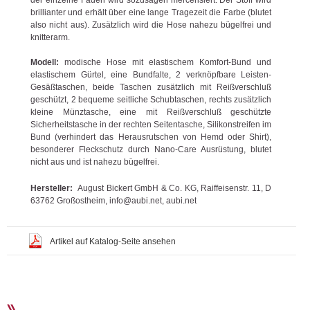
brillianter und erhält über eine lange Tragezeit die Farbe (blutet
also nicht aus). Zusätzlich wird die Hose nahezu bügelfrei und
knitterarm.
Modell:
modische Hose mit elastischem Komfort-Bund und
elastischem Gürtel, eine Bundfalte, 2 verknöpfbare Leisten-
Gesäßtaschen, beide Taschen zusätzlich mit Reißverschluß
geschützt, 2 bequeme seitliche Schubtaschen, rechts zusätzlich
kleine Münztasche, eine mit Reißverschluß geschützte
Sicherheitstasche in der rechten Seitentasche, Silikonstreifen im
Bund (verhindert das Herausrutschen von Hemd oder Shirt),
besonderer Fleckschutz durch Nano-Care Ausrüstung, blutet
nicht aus und ist nahezu bügelfrei.
Hersteller:
August Bickert GmbH & Co. KG, Raiffeisenstr. 11, D
63762 Großostheim, info@aubi.net, aubi.net
Artikel auf Katalog-Seite ansehen