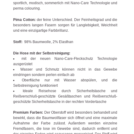
sportlich, modisch, sommerlich mit Nano-Care Technologie und
perma colouring.
Pima Cotton:
der feine Unterschied. Der Feinheitsgrad und die
besonders langen Fasern sorgen für Langlebigkeit, Weichheit
und eine einzigartige Farbbrillanz.
Stoff:
98% Baumwolle, 2% Elasthan
Die Hose mit der Selbstreinigung:
mit der neuen Nano-Care-Fleckschutz Technologie
ausgerüstet
Wasser und Schmutz können nicht in das Gewebe
eindringen sondern perlen einfach ab
Oberfläche nur mit Wasser abspülen, und die
Selbstreinigung funktioniert
Ideale Reisehose durch Sicherheitstasche und
Reißverschluß-geschützte Gesäßtaschen und Reißverschluß-
geschützte Sicherheitstasche in der rechten Vordertasche
Premium Farben:
Der Oberstoff wird besonders behandelt und
bewirkt, dass die Baumwollfaser sich öffnet und eine maximale
Aufnahme der Farbe zulässt. Außerdem werden einzelne
Fremdfasern, die lose im Gewebe sind, dadurch entfernt und
der einzelne Faden wird sozusagen mercerisiert. Der Stoff wird