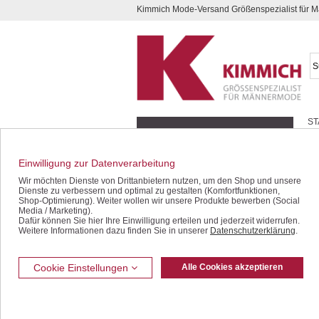
Kimmich Mode-Versand Größenspezialist für
Kompletten Head der Seite überspringen
ST
Geschenk-Gutscheine
Schnäppchen / SALE
Einwilligung zur Datenverarbeitung
Wir möchten Dienste von Drittanbietern nutzen, um den Shop und unsere
Halbarm-Hemden
Dienste zu verbessern und optimal zu gestalten (Komfortfunktionen,
Langarm-Hemden
Shop-Optimierung). Weiter wollen wir unsere Produkte bewerben (Social
Media / Marketing).
Polo- / T-Shirts
Dafür können Sie hier Ihre Einwilligung erteilen und jederzeit widerrufen.
Hosen / Jeans
Weitere Informationen dazu finden Sie in unserer
Datenschutzerklärung
.
Bermudas / Shorts
Jacken / Westen
Cookie Einstellungen
Alle Cookies akzeptieren
Sakkos
Unterwäsche
Freizeit-Bekleidung