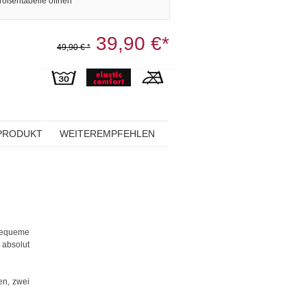
rößentabelle öffnen
39,90 €*
49,90 € *
PRODUKT
WEITEREMPFEHLEN
bequeme
 absolut
en, zwei