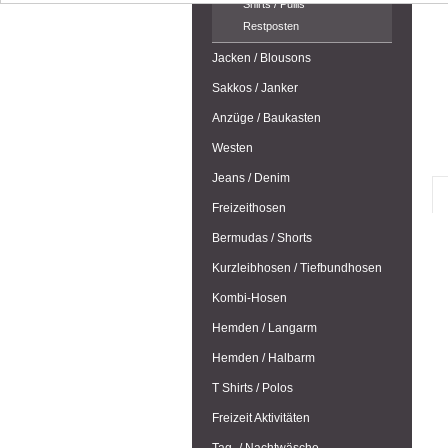
Shirts / Pullis
Restposten
Jacken / Blousons
Sakkos / Janker
Anzüge / Baukasten
Westen
Jeans / Denim
Freizeithosen
Bermudas / Shorts
Kurzleibhosen / Tiefbundhosen
Kombi-Hosen
Hemden / Langarm
Hemden / Halbarm
T Shirts / Polos
Freizeit Aktivitäten
Tag- / Nachtwäsche