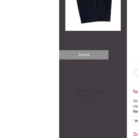
Zurück
Kimmich Mode-
Ne
Versand
Ab
me
Ne
So