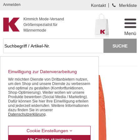
Kompletten Head der Seite überspringen
Anmelden
Kontakt
Merkliste
Kimmich Mode-Versand
Größenspezialist für
Männermode
Startseite
Bermudas / Shorts
Bermudas
Einwilligung zur Datenverarbeitung
Wir möchten Dienste von Drittanbietern nutzen,
um den Shop und unsere Dienste zu verbessern
und optimal zu gestalten (Komfortfunktionen,
Shop-Optimierung). Weiter wollen wir unsere
Produkte bewerben (Social Media / Marketing).
Dafür können Sie hier Ihre Einwilligung erteilen
und jederzeit widerrufen. Weitere Informationen
dazu finden Sie in unserer
Datenschutzerklärung
.
Cookie Einstellungen
Alle Cookies akzeptieren