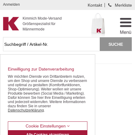
Kompletten Head der Seite überspringen
Anmelden
Kontakt
Merkliste
Kimmich Mode-Versand
Größenspezialist für
Männermode
Startseite
Freizeithosen
Einwilligung zur Datenverarbeitung
Wir möchten Dienste von Drittanbietern nutzen,
um den Shop und unsere Dienste zu verbessern
und optimal zu gestalten (Komfortfunktionen,
Shop-Optimierung). Weiter wollen wir unsere
Produkte bewerben (Social Media / Marketing).
Dafür können Sie hier Ihre Einwilligung erteilen
und jederzeit widerrufen. Weitere Informationen
dazu finden Sie in unserer
Datenschutzerklärung
.
Cookie Einstellungen
Alle Cookies akzeptieren