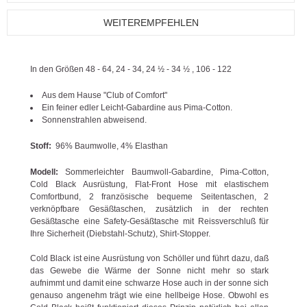
WEITEREMPFEHLEN
In den Größen 48 - 64, 24 - 34, 24 ½ - 34 ½ , 106 - 122
Aus dem Hause "Club of Comfort"
Ein feiner edler Leicht-Gabardine aus Pima-Cotton.
Sonnenstrahlen abweisend.
Stoff:
96% Baumwolle, 4% Elasthan
Modell:
Sommerleichter Baumwoll-Gabardine, Pima-Cotton,
Cold Black Ausrüstung, Flat-Front Hose mit elastischem
Comfortbund, 2 französische bequeme Seitentaschen, 2
verknöpfbare Gesäßtaschen, zusätzlich in der rechten
Gesäßtasche eine Safety-Gesäßtasche mit Reissverschluß für
Ihre Sicherheit (Diebstahl-Schutz), Shirt-Stopper.
Cold Black ist eine Ausrüstung von Schöller und führt dazu, daß
das Gewebe die Wärme der Sonne nicht mehr so stark
aufnimmt und damit eine schwarze Hose auch in der sonne sich
genauso angenehm trägt wie eine hellbeige Hose. Obwohl es