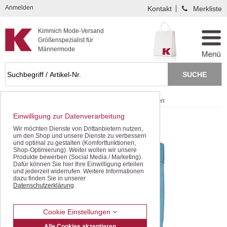
Kompletten Head der Seite überspringen
Anmelden
Kontakt
Merkliste
Kimmich Mode-Versand
Größenspezialist für
Männermode
Startseite
Schnäppchen / SALE
Halbarm-Hemden
Einwilligung zur Datenverarbeitung
Wir möchten Dienste von Drittanbietern nutzen,
um den Shop und unsere Dienste zu verbessern
und optimal zu gestalten (Komfortfunktionen,
Shop-Optimierung). Weiter wollen wir unsere
Produkte bewerben (Social Media / Marketing).
Dafür können Sie hier Ihre Einwilligung erteilen
und jederzeit widerrufen. Weitere Informationen
dazu finden Sie in unserer
Datenschutzerklärung
.
Cookie Einstellungen
Alle Cookies akzeptieren