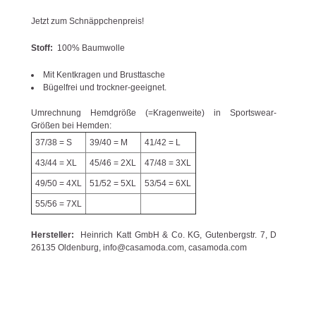
Jetzt zum Schnäppchenpreis!
Stoff:
100% Baumwolle
Mit Kentkragen und Brusttasche
Bügelfrei und trockner-geeignet.
Umrechnung Hemdgröße (=Kragenweite) in Sportswear-
Größen bei Hemden:
37/38 = S
39/40 = M
41/42 = L
43/44 = XL
45/46 = 2XL
47/48 = 3XL
49/50 = 4XL
51/52 = 5XL
53/54 = 6XL
55/56 = 7XL
Hersteller:
Heinrich Katt GmbH & Co. KG, Gutenbergstr. 7, D
26135 Oldenburg, info@casamoda.com, casamoda.com