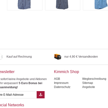
Kauf auf Rechnung
nur 4,90 € Versandkosten
wsletter
Kimmich Shop
AGB
Wegbeschreibung
 sofort keine Angebote und Aktionen
Impressum
Sitemap
hr verpassen!
5 Euro Bonus bei
Datenschutz
Angebote
uanmeldung!
cial Networks