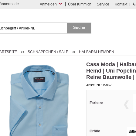
 Männermode
Anmelden
Über Kimmich
Service
Kontakt
ARTSEITE
SCHNÄPPCHEN / SALE
HALBARM-HEMDEN
Casa Moda | Halbar
Hemd | Uni Popeline
Reine Baumwolle |
Artikel-Nr.:H5862
Farben:
Größe