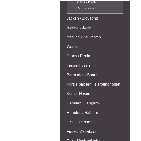
Shirts / Pullis
Restposten
Jacken / Blousons
Sakkos / Janker
Anzüge / Baukasten
Westen
Jeans / Denim
Freizeithosen
Bermudas / Shorts
Kurzleibhosen / Tiefbundhosen
Kombi-Hosen
Hemden / Langarm
Hemden / Halbarm
T Shirts / Polos
Freizeit Aktivitäten
Tag- / Nachtwäsche