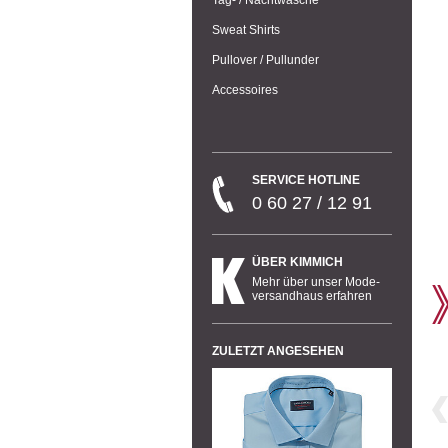
Sweat Shirts
Pullover / Pullunder
Accessoires
SERVICE HOTLINE
0 60 27 / 12 91
ÜBER KIMMICH
Mehr über unser Mode-
versandhaus erfahren
ZULETZT ANGESEHEN