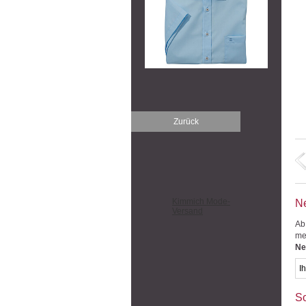
Zurück
Kimmich Mode-
Ne
Versand
Ab
me
Ne
So