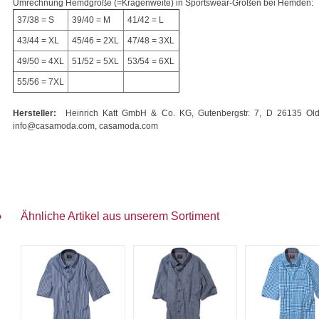
Umrechnung Hemdgröße (=Kragenweite) in Sportswear-Größen bei Hemden:
37/38 = S
39/40 = M
41/42 = L
43/44 = XL
45/46 = 2XL
47/48 = 3XL
49/50 = 4XL
51/52 = 5XL
53/54 = 6XL
55/56 = 7XL
Hersteller:
Heinrich Katt GmbH & Co. KG, Gutenbergstr. 7, D 26135 Old
info@casamoda.com, casamoda.com
Ähnliche Artikel aus unserem Sortiment