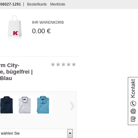
06027-1291
Bestellkarte
Merkliste
IHR WARENKORB
0.00 €
m City-
, bügelfrei |
 Blau