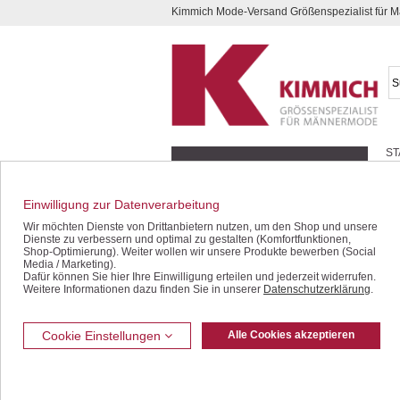
Kimmich Mode-Versand Größenspezialist für
Kompletten Head der Seite überspringen
ST
Geschenk-Gutscheine
Schnäppchen / SALE
Einwilligung zur Datenverarbeitung
Wir möchten Dienste von Drittanbietern nutzen, um den Shop und unsere
Halbarm-Hemden
Dienste zu verbessern und optimal zu gestalten (Komfortfunktionen,
Langarm-Hemden
Shop-Optimierung). Weiter wollen wir unsere Produkte bewerben (Social
Media / Marketing).
Polo- / T-Shirts
Dafür können Sie hier Ihre Einwilligung erteilen und jederzeit widerrufen.
Hosen / Jeans
Weitere Informationen dazu finden Sie in unserer
Datenschutzerklärung
.
Bermudas / Shorts
Jacken / Westen
Cookie Einstellungen
Alle Cookies akzeptieren
Sakkos
Unterwäsche
Freizeit-Bekleidung