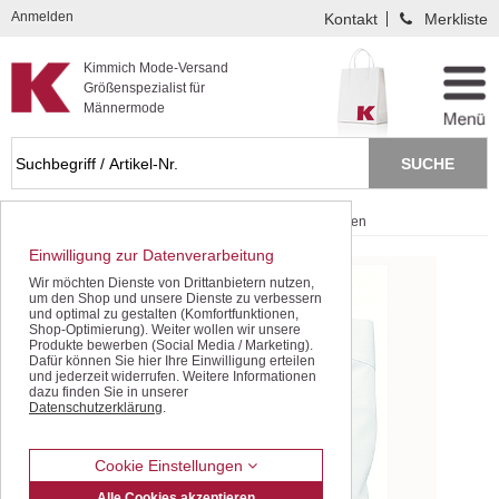
Kompletten Head der Seite überspringen
Anmelden
Kontakt
Merkliste
Kimmich Mode-Versand
Größenspezialist für
Männermode
Startseite
Hemden / Langarm
Casa Moda Hemden
Einwilligung zur Datenverarbeitung
Wir möchten Dienste von Drittanbietern nutzen,
um den Shop und unsere Dienste zu verbessern
und optimal zu gestalten (Komfortfunktionen,
Shop-Optimierung). Weiter wollen wir unsere
Produkte bewerben (Social Media / Marketing).
Dafür können Sie hier Ihre Einwilligung erteilen
und jederzeit widerrufen. Weitere Informationen
dazu finden Sie in unserer
Datenschutzerklärung
.
Cookie Einstellungen
Alle Cookies akzeptieren