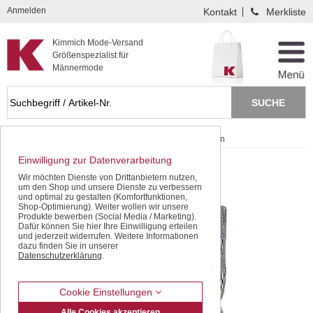
Kompletten Head der Seite überspringen
Anmelden
Kontakt
Merkliste
Kimmich Mode-Versand
Größenspezialist für
Männermode
Startseite
Hemden / Langarm
Bügelfreie Hemden
Einwilligung zur Datenverarbeitung
Wir möchten Dienste von Drittanbietern nutzen,
um den Shop und unsere Dienste zu verbessern
und optimal zu gestalten (Komfortfunktionen,
Shop-Optimierung). Weiter wollen wir unsere
Produkte bewerben (Social Media / Marketing).
Dafür können Sie hier Ihre Einwilligung erteilen
und jederzeit widerrufen. Weitere Informationen
dazu finden Sie in unserer
Datenschutzerklärung
.
Cookie Einstellungen
Alle Cookies akzeptieren