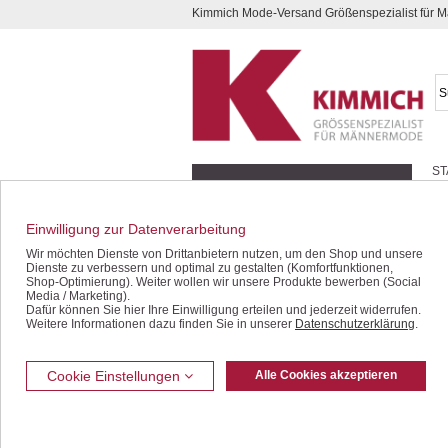
Kimmich Mode-Versand Größenspezialist für
Kompletten Head der Seite überspringen
ST
Geschenk-Gutscheine
Schnäppchen / SALE
Einwilligung zur Datenverarbeitung
Jacken / Blousons
Wir möchten Dienste von Drittanbietern nutzen, um den Shop und unsere
Dienste zu verbessern und optimal zu gestalten (Komfortfunktionen,
Sakkos / Janker
Shop-Optimierung). Weiter wollen wir unsere Produkte bewerben (Social
Media / Marketing).
Dafür können Sie hier Ihre Einwilligung erteilen und jederzeit widerrufen.
Anzüge / Baukasten
Weitere Informationen dazu finden Sie in unserer
Datenschutzerklärung
.
Westen
Jeans / Denim
Cookie Einstellungen
Alle Cookies akzeptieren
Freizeithosen
Bermudas / Shorts