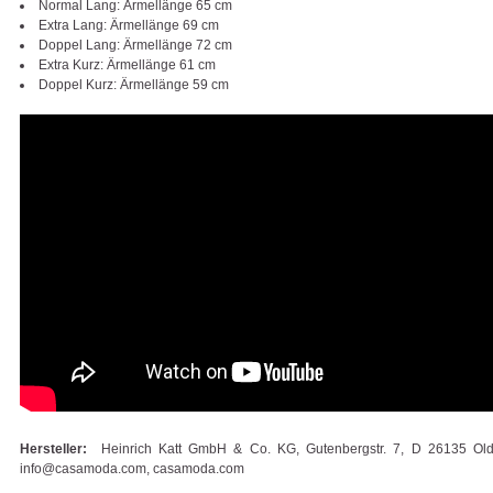
Normal Lang: Ärmellänge 65 cm
Extra Lang: Ärmellänge 69 cm
Doppel Lang: Ärmellänge 72 cm
Extra Kurz: Ärmellänge 61 cm
Doppel Kurz: Ärmellänge 59 cm
Hersteller:
Heinrich Katt GmbH & Co. KG, Gutenbergstr. 7, D 26135 Old
info@casamoda.com, casamoda.com