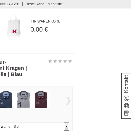
06027-1291
Bestellkarte
Merkliste
IHR WARENKORB
0.00 €
ur-
t Kragen |
le | Blau