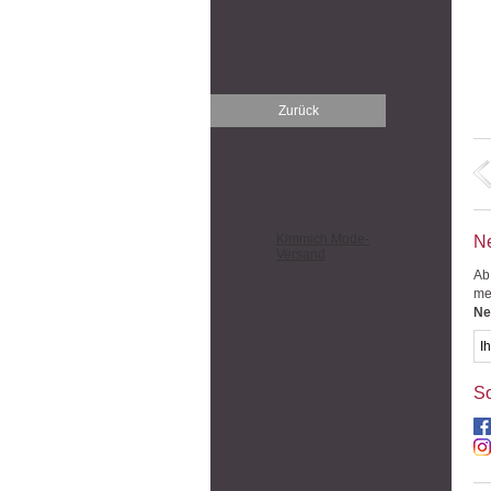
Zurück
Kimmich Mode-
Ne
Versand
Ab
me
Ne
So