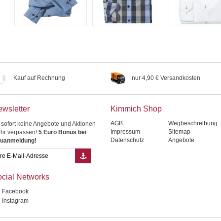
Kauf auf Rechnung
nur 4,90 € Versandkosten
wsletter
Kimmich Shop
AGB
Wegbeschreibung
 sofort keine Angebote und Aktionen
Impressum
Sitemap
hr verpassen!
5 Euro Bonus bei
Datenschutz
Angebote
uanmeldung!
cial Networks
Facebook
Instagram