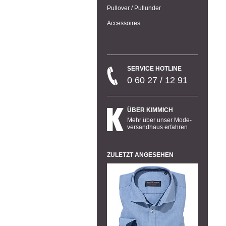
Pullover / Pullunder
Accessoires
SERVICE HOTLINE
0 60 27 / 12 91
ÜBER KIMMICH
Mehr über unser Mode-
versandhaus erfahren
ZULETZT ANGESEHEN