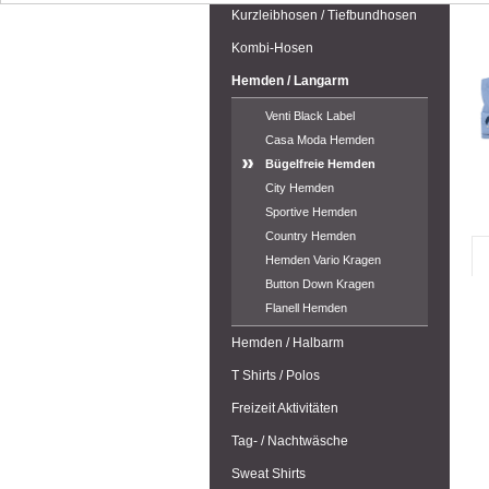
Kurzleibhosen / Tiefbundhosen
Kombi-Hosen
Hemden / Langarm
Venti Black Label
Casa Moda Hemden
Bügelfreie Hemden
City Hemden
Sportive Hemden
Country Hemden
Hemden Vario Kragen
Button Down Kragen
Flanell Hemden
Hemden / Halbarm
T Shirts / Polos
Freizeit Aktivitäten
Tag- / Nachtwäsche
Sweat Shirts