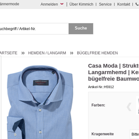
 Männermode
Anmelden
Über Kimmich
Service
Kontakt
ARTSEITE
HEMDEN / LANGARM
BÜGELFREIE HEMDEN
Casa Moda | Strukt
Langarmhemd | Ken
bügelfreie Baumwol
Artikel-Nr.:H5912
Farben:
Kragenweite