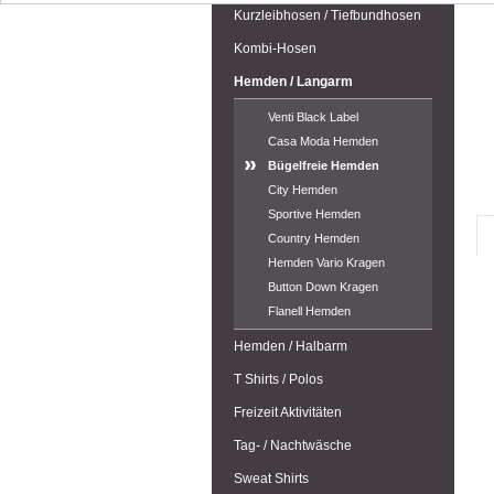
Kurzleibhosen / Tiefbundhosen
Kombi-Hosen
Hemden / Langarm
Venti Black Label
Casa Moda Hemden
Bügelfreie Hemden
City Hemden
Sportive Hemden
Country Hemden
Hemden Vario Kragen
Button Down Kragen
Flanell Hemden
Hemden / Halbarm
T Shirts / Polos
Freizeit Aktivitäten
Tag- / Nachtwäsche
Sweat Shirts