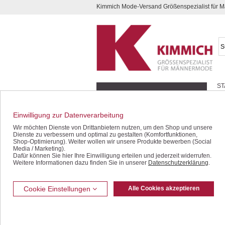
Kimmich Mode-Versand Größenspezialist für
Kompletten Head der Seite überspringen
ST
Geschenk-Gutscheine
Schnäppchen / SALE
Einwilligung zur Datenverarbeitung
Jacken / Blousons
Wir möchten Dienste von Drittanbietern nutzen, um den Shop und unsere
Dienste zu verbessern und optimal zu gestalten (Komfortfunktionen,
Sakkos / Janker
Shop-Optimierung). Weiter wollen wir unsere Produkte bewerben (Social
Media / Marketing).
Dafür können Sie hier Ihre Einwilligung erteilen und jederzeit widerrufen.
Anzüge / Baukasten
Weitere Informationen dazu finden Sie in unserer
Datenschutzerklärung
.
Westen
Jeans / Denim
Cookie Einstellungen
Alle Cookies akzeptieren
Freizeithosen
Bermudas / Shorts