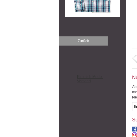
Zurück
Kimmich Mode-
Ne
Versand
Ab
me
Ne
So