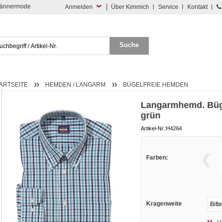
 Männermode
Anmelden
Über Kimmich
Service
Kontakt
ARTSEITE
HEMDEN / LANGARM
BÜGELFREIE HEMDEN
Langarmhemd. Büge
grün
Artikel-Nr.:H4264
Farben:
Kragenweite