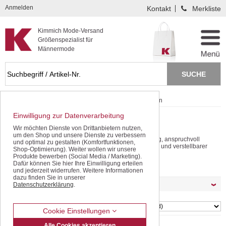
Kompletten Head der Seite überspringen
Anmelden
Kontakt
Merkliste
Kimmich Mode-Versand
Größenspezialist für
Männermode
Startseite
Hemden / Langarm
Bügelfreie Hemden
Einwilligung zur Datenverarbeitung
Bügelfreie Langarm Hemden für Männer
Wir möchten Dienste von Drittanbietern nutzen,
Waschen, trocknen, glattstreichen - fertig!
um den Shop und unsere Dienste zu verbessern
Reine, weichfließende Baumwolle mit Spezialausrüstung, anspruchvoll
und optimal zu gestalten (Komfortfunktionen,
ergänzt mit modischem Schnitt, aufgesetzter Brusttasche und verstellbarer
Shop-Optimierung). Weiter wollen wir unsere
Manschette.
Produkte bewerben (Social Media / Marketing).
mehr lesen
Dafür können Sie hier Ihre Einwilligung erteilen
und jederzeit widerrufen. Weitere Informationen
dazu finden Sie in unserer
Möchten Sie Ihre Auswahl filtern ?
Datenschutzerklärung
.
SORTIEREN
Cookie Einstellungen
Alle Cookies akzeptieren