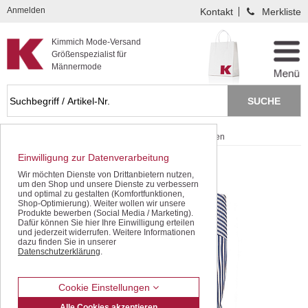
Kompletten Head der Seite überspringen
Anmelden
Kontakt
Merkliste
Kimmich Mode-Versand
Größenspezialist für
Männermode
Startseite
Schnäppchen / SALE
Langarm-Hemden
Einwilligung zur Datenverarbeitung
Wir möchten Dienste von Drittanbietern nutzen,
um den Shop und unsere Dienste zu verbessern
und optimal zu gestalten (Komfortfunktionen,
Shop-Optimierung). Weiter wollen wir unsere
Produkte bewerben (Social Media / Marketing).
Dafür können Sie hier Ihre Einwilligung erteilen
und jederzeit widerrufen. Weitere Informationen
dazu finden Sie in unserer
Datenschutzerklärung
.
Cookie Einstellungen
Alle Cookies akzeptieren