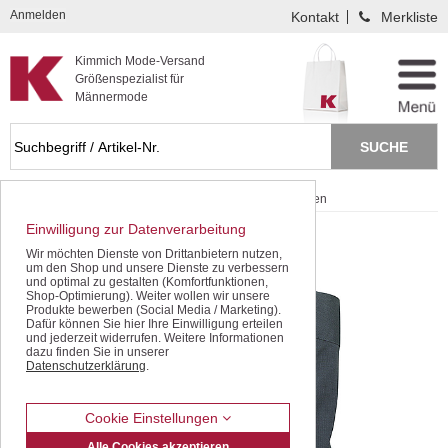
Kompletten Head der Seite überspringen
Anmelden
Kontakt
Merkliste
Kimmich Mode-Versand
Größenspezialist für
Männermode
Startseite
Schnäppchen / SALE
Langarm-Hemden
Einwilligung zur Datenverarbeitung
Wir möchten Dienste von Drittanbietern nutzen,
um den Shop und unsere Dienste zu verbessern
und optimal zu gestalten (Komfortfunktionen,
Shop-Optimierung). Weiter wollen wir unsere
Produkte bewerben (Social Media / Marketing).
Dafür können Sie hier Ihre Einwilligung erteilen
und jederzeit widerrufen. Weitere Informationen
dazu finden Sie in unserer
Datenschutzerklärung
.
Cookie Einstellungen
Alle Cookies akzeptieren