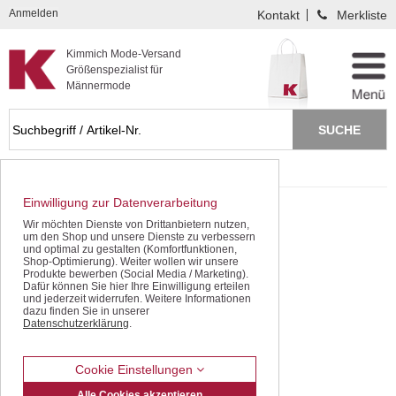
Kompletten Head der Seite überspringen
Anmelden
Kontakt
Merkliste
Kimmich Mode-Versand
Größenspezialist für
Männermode
Startseite
Jeans / Denim
Stretch-Jeans
Einwilligung zur Datenverarbeitung
Wir möchten Dienste von Drittanbietern nutzen,
um den Shop und unsere Dienste zu verbessern
und optimal zu gestalten (Komfortfunktionen,
Shop-Optimierung). Weiter wollen wir unsere
Produkte bewerben (Social Media / Marketing).
Dafür können Sie hier Ihre Einwilligung erteilen
und jederzeit widerrufen. Weitere Informationen
dazu finden Sie in unserer
Datenschutzerklärung
.
Cookie Einstellungen
Alle Cookies akzeptieren