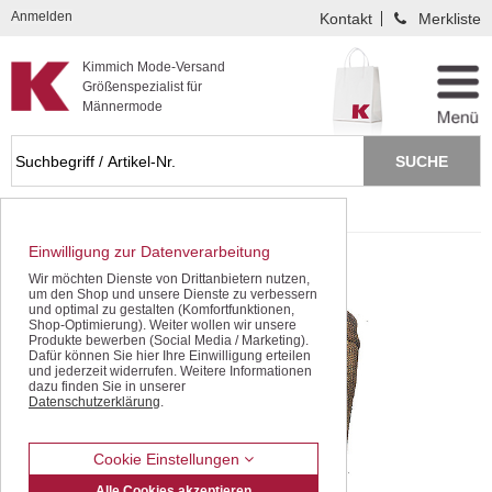
Kompletten Head der Seite überspringen
Anmelden
Kontakt
Merkliste
Kimmich Mode-Versand
Größenspezialist für
Männermode
Startseite
Pullover / Pullunder
Strick-Jacken
Einwilligung zur Datenverarbeitung
Wir möchten Dienste von Drittanbietern nutzen,
um den Shop und unsere Dienste zu verbessern
und optimal zu gestalten (Komfortfunktionen,
Shop-Optimierung). Weiter wollen wir unsere
Produkte bewerben (Social Media / Marketing).
Dafür können Sie hier Ihre Einwilligung erteilen
und jederzeit widerrufen. Weitere Informationen
dazu finden Sie in unserer
Datenschutzerklärung
.
Cookie Einstellungen
Alle Cookies akzeptieren