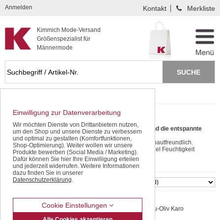
Kompletten Head der Seite überspringen
Anmelden
Kontakt
Merkliste
Kimmich Mode-Versand
Größenspezialist für
Männermode
Startseite
Tag- / Nachtwäsche
Loungewear
Einwilligung zur Datenverarbeitung
Loungewear
Wir möchten Dienste von Drittanbietern nutzen,
Loungewear von Ceceba - Für den gemütlichen Tag und die entspannte
um den Shop und unsere Dienste zu verbessern
Nacht
und optimal zu gestalten (Komfortfunktionen,
100% Baumwolle - besonders strapazierfähig und sehr hautfreundlich.
Shop-Optimierung). Weiter wollen wir unsere
Baumwolle kann wegen der besonderen Faserstruktur viel Feuchtigkeit
Produkte bewerben (Social Media / Marketing).
aufnehmen, aber fühlt sich dennoch angenehm trocken und weich an.
mehr lesen
Dafür können Sie hier Ihre Einwilligung erteilen
und jederzeit widerrufen. Weitere Informationen
Mix und Match:
dazu finden Sie in unserer
Sie kombinieren nach Lust und Laune Halbarm-Shirt mit langer Hose oder
Datenschutzerklärung
.
SORTIEREN
umgekehrt - Ganz wie Sie wollen !
Cookie Einstellungen
ceceba | Bermuda | Baumwolle | Blau-Oliv Karo
Alle Cookies akzeptieren