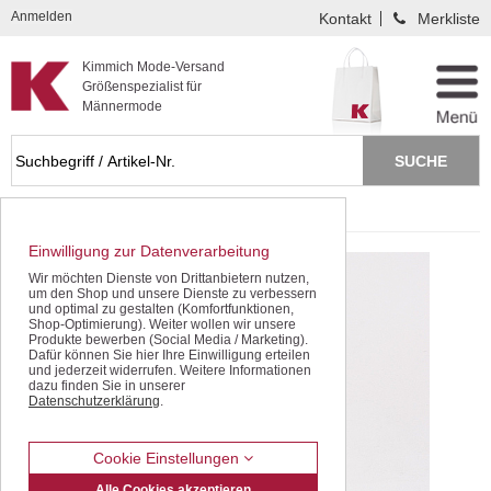
Kompletten Head der Seite überspringen
Anmelden
Kontakt
Merkliste
Kimmich Mode-Versand
Größenspezialist für
Männermode
Startseite
SALE - gleich sparen!
Einwilligung zur Datenverarbeitung
Wir möchten Dienste von Drittanbietern nutzen,
um den Shop und unsere Dienste zu verbessern
und optimal zu gestalten (Komfortfunktionen,
Shop-Optimierung). Weiter wollen wir unsere
Produkte bewerben (Social Media / Marketing).
Dafür können Sie hier Ihre Einwilligung erteilen
und jederzeit widerrufen. Weitere Informationen
dazu finden Sie in unserer
Datenschutzerklärung
.
Cookie Einstellungen
Alle Cookies akzeptieren