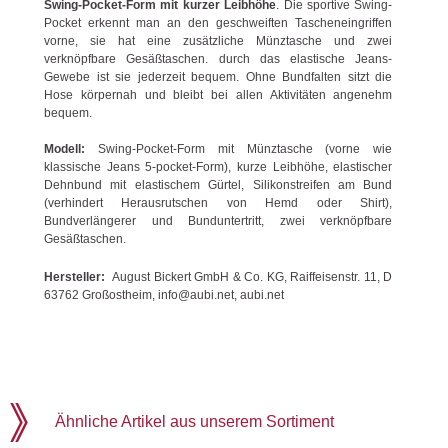
Swing-Pocket-Form mit kurzer Leibhöhe
. Die sportive Swing-
Pocket erkennt man an den geschweiften Tascheneingriffen
vorne, sie hat eine zusätzliche Münztasche und zwei
verknöpfbare Gesäßtaschen. durch das elastische Jeans-
Gewebe ist sie jederzeit bequem. Ohne Bundfalten sitzt die
Hose körpernah und bleibt bei allen Aktivitäten angenehm
bequem.
Modell:
Swing-Pocket-Form mit Münztasche (vorne wie
klassische Jeans 5-pocket-Form), kurze Leibhöhe, elastischer
Dehnbund mit elastischem Gürtel, Silikonstreifen am Bund
(verhindert Herausrutschen von Hemd oder Shirt),
Bundverlängerer und Bunduntertritt, zwei verknöpfbare
Gesäßtaschen.
Hersteller:
August Bickert GmbH & Co. KG, Raiffeisenstr. 11, D
63762 Großostheim, info@aubi.net, aubi.net
Ähnliche Artikel aus unserem Sortiment