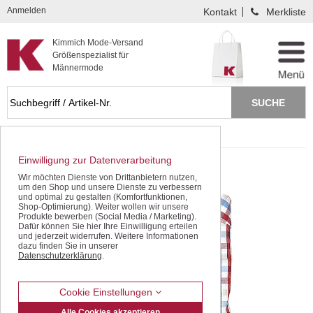
Kompletten Head der Seite überspringen
Anmelden
Kontakt
Merkliste
Kimmich Mode-Versand
Größenspezialist für
Männermode
Startseite
SALE - gleich sparen!
Einwilligung zur Datenverarbeitung
Wir möchten Dienste von Drittanbietern nutzen,
um den Shop und unsere Dienste zu verbessern
und optimal zu gestalten (Komfortfunktionen,
Shop-Optimierung). Weiter wollen wir unsere
Produkte bewerben (Social Media / Marketing).
Dafür können Sie hier Ihre Einwilligung erteilen
und jederzeit widerrufen. Weitere Informationen
dazu finden Sie in unserer
Datenschutzerklärung
.
Cookie Einstellungen
Alle Cookies akzeptieren