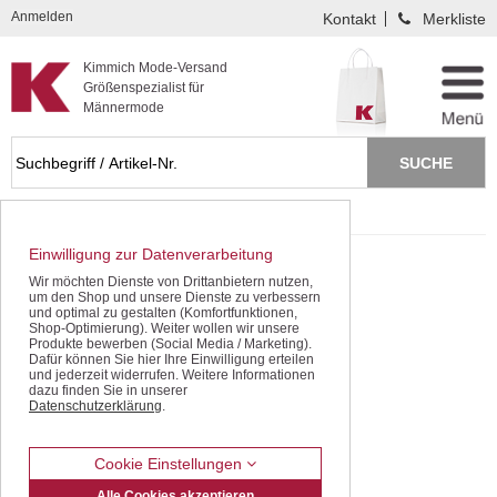
Kompletten Head der Seite überspringen
Anmelden
Kontakt
Merkliste
Kimmich Mode-Versand
Größenspezialist für
Männermode
Startseite
SALE - gleich sparen!
Einwilligung zur Datenverarbeitung
Wir möchten Dienste von Drittanbietern nutzen,
um den Shop und unsere Dienste zu verbessern
und optimal zu gestalten (Komfortfunktionen,
Shop-Optimierung). Weiter wollen wir unsere
Produkte bewerben (Social Media / Marketing).
Dafür können Sie hier Ihre Einwilligung erteilen
und jederzeit widerrufen. Weitere Informationen
dazu finden Sie in unserer
Datenschutzerklärung
.
Cookie Einstellungen
Alle Cookies akzeptieren