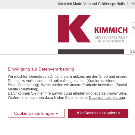
Kimmich Mode-Versand Größenspezialist für
Kompletten Head der Seite überspringen
ST
Geschenk-Gutscheine
Schnäppchen / SALE
Einwilligung zur Datenverarbeitung
Wir möchten Dienste von Drittanbietern nutzen, um den Shop und unsere
Halbarm-Hemden
Dienste zu verbessern und optimal zu gestalten (Komfortfunktionen,
Langarm-Hemden
Shop-Optimierung). Weiter wollen wir unsere Produkte bewerben (Social
Media / Marketing).
Polo- / T-Shirts
Dafür können Sie hier Ihre Einwilligung erteilen und jederzeit widerrufen.
Hosen / Jeans
Weitere Informationen dazu finden Sie in unserer
Datenschutzerklärung
.
Bermudas / Shorts
Jacken / Westen
Cookie Einstellungen
Alle Cookies akzeptieren
Sakkos
Unterwäsche
Freizeit-Bekleidung