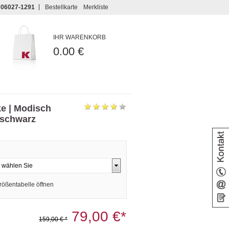
06027-1291
Bestellkarte
Merkliste
IHR WARENKORB
0.00 €
ke | Modisch
e schwarz
rößentabelle öffnen
79,00 €*
159,00 € *