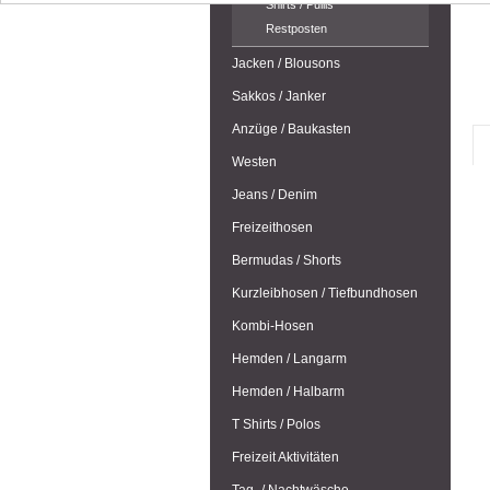
Shirts / Pullis
Restposten
Jacken / Blousons
Sakkos / Janker
Anzüge / Baukasten
Westen
Jeans / Denim
Freizeithosen
Bermudas / Shorts
Kurzleibhosen / Tiefbundhosen
Kombi-Hosen
Hemden / Langarm
Hemden / Halbarm
T Shirts / Polos
Freizeit Aktivitäten
Tag- / Nachtwäsche