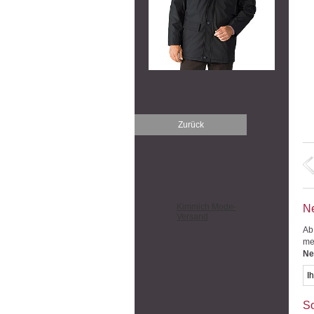
Zurück
Kimmich Mode-
Ne
Versand
Ab
me
Ne
So