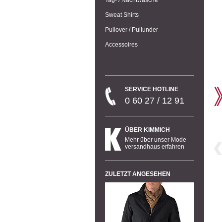
Sweat Shirts
Pullover / Pullunder
Accessoires
SERVICE HOTLINE
0 60 27 / 12 91
ÜBER KIMMICH
Mehr über unser Mode-
versandhaus erfahren
ZULETZT ANGESEHEN