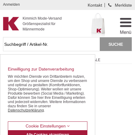
Kompletten Head der Seite überspringen
Anmelden
Kontakt
Merkliste
Kimmich Mode-Versand
Größenspezialist für
Männermode
Startseite
Schnäppchen / SALE
W S V Winter-SALE
Einwilligung zur Datenverarbeitung
Wir möchten Dienste von Drittanbietern nutzen,
um den Shop und unsere Dienste zu verbessern
und optimal zu gestalten (Komfortfunktionen,
Shop-Optimierung). Weiter wollen wir unsere
Produkte bewerben (Social Media / Marketing).
Dafür können Sie hier Ihre Einwilligung erteilen
und jederzeit widerrufen. Weitere Informationen
dazu finden Sie in unserer
Datenschutzerklärung
.
Cookie Einstellungen
Alle Cookies akzeptieren