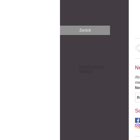
Zurück
Kimmich Mode-
Ne
Versand
Ab
me
Ne
So