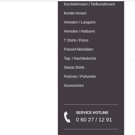
Kurzleibhosen / Tiefbundhosen
Kombi-Hosen
Hemden / Langarm
Hemden / Halbarm
T Shirts / Polos
Freizeit Aktivitäten
Tag- / Nachtwäsche
Sweat Shirts
Pullover / Pullunder
Accessoires
SERVICE HOTLINE
0 60 27 / 12 91