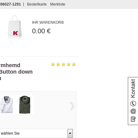
06027-1291
Bestellkarte
Merkliste
IHR WARENKORB
0.00 €
armhemd
 Button down
u