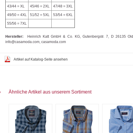
43/44 = XL
45/46 = 2XL
47/48 = 3XL
49/50 = 4XL
51/52 = 5XL
53/54 = 6XL
55/56 = 7XL
Hersteller:
Heinrich Katt GmbH & Co. KG, Gutenbergstr. 7, D 26135 Old
info@casamoda.com, casamoda.com
Artikel auf Katalog-Seite ansehen
Ähnliche Artikel aus unserem Sortiment