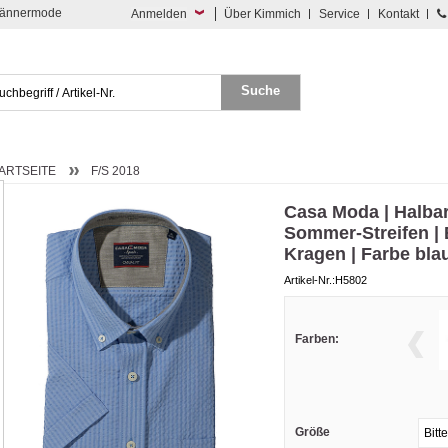
 Männermode
Anmelden
Über Kimmich
Service
Kontakt
ARTSEITE
F/S 2018
Casa Moda | Halb
Sommer-Streifen |
Kragen | Farbe bla
Artikel-Nr.:H5802
Farben:
Größe