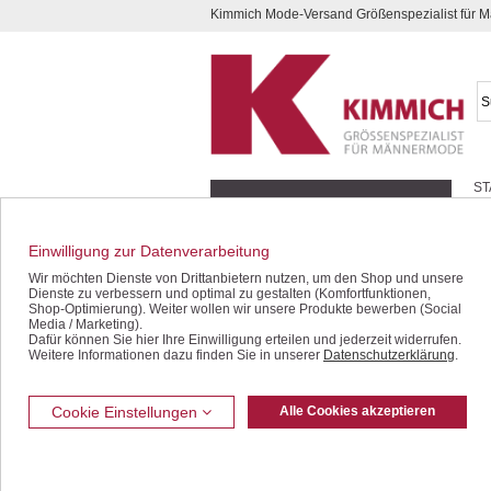
Kimmich Mode-Versand Größenspezialist für
Kompletten Head der Seite überspringen
ST
Geschenk-Gutscheine
Schnäppchen / SALE
Einwilligung zur Datenverarbeitung
Jacken / Blousons
Wir möchten Dienste von Drittanbietern nutzen, um den Shop und unsere
Dienste zu verbessern und optimal zu gestalten (Komfortfunktionen,
Sakkos / Janker
Shop-Optimierung). Weiter wollen wir unsere Produkte bewerben (Social
Media / Marketing).
Dafür können Sie hier Ihre Einwilligung erteilen und jederzeit widerrufen.
Anzüge / Baukasten
Weitere Informationen dazu finden Sie in unserer
Datenschutzerklärung
.
Westen
Jeans / Denim
Cookie Einstellungen
Alle Cookies akzeptieren
Freizeithosen
Bermudas / Shorts