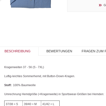
G
BESCHREIBUNG
BEWERTUNGEN
FRAGEN ZUM 
Kragenweiten 37 - 56 (S - 7XL)
Luftig-leichtes Sommerhemd, mit Button-Down-Kragen.
Stoff:
100% Baumwolle
Umrechnung Hemdgröße (=Kragenweite) in Sportswear-Größen bei Hemden:
37/38 = S
39/40 = M
41/42 = L