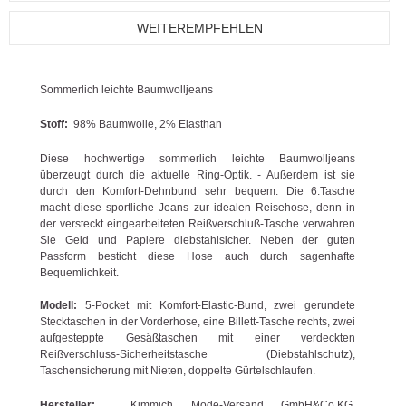
WEITEREMPFEHLEN
Sommerlich leichte Baumwolljeans
Stoff:
98% Baumwolle, 2% Elasthan
Diese hochwertige sommerlich leichte Baumwolljeans
überzeugt durch die aktuelle Ring-Optik. - Außerdem ist sie
durch den Komfort-Dehnbund sehr bequem. Die 6.Tasche
macht diese sportliche Jeans zur idealen Reisehose, denn in
der versteckt eingearbeiteten Reißverschluß-Tasche verwahren
Sie Geld und Papiere diebstahlsicher. Neben der guten
Passform besticht diese Hose auch durch sagenhafte
Bequemlichkeit.
Modell:
5-Pocket mit Komfort-Elastic-Bund, zwei gerundete
Stecktaschen in der Vorderhose, eine Billett-Tasche rechts, zwei
aufgesteppte Gesäßtaschen mit einer verdeckten
Reißverschluss-Sicherheitstasche (Diebstahlschutz),
Taschensicherung mit Nieten, doppelte Gürtelschlaufen.
Hersteller:
Kimmich Mode-Versand GmbH&Co.KG,