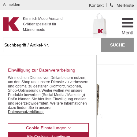
Kompletten Head der Seite überspringen
Anmelden
Kontakt
Merkliste
Kimmich Mode-Versand
Größenspezialist für
Männermode
Startseite
Jeans / Denim
Five Pocket Jeans
Einwilligung zur Datenverarbeitung
Wir möchten Dienste von Drittanbietern nutzen,
um den Shop und unsere Dienste zu verbessern
und optimal zu gestalten (Komfortfunktionen,
Shop-Optimierung). Weiter wollen wir unsere
Produkte bewerben (Social Media / Marketing).
Dafür können Sie hier Ihre Einwilligung erteilen
und jederzeit widerrufen. Weitere Informationen
dazu finden Sie in unserer
Datenschutzerklärung
.
Cookie Einstellungen
Alle Cookies akzeptieren