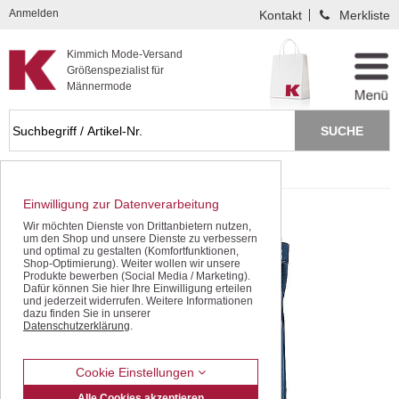
Kompletten Head der Seite überspringen
Anmelden
Kontakt
Merkliste
Kimmich Mode-Versand
Größenspezialist für
Männermode
Startseite
Freizeithosen
Baumwollhosen
Einwilligung zur Datenverarbeitung
Wir möchten Dienste von Drittanbietern nutzen,
um den Shop und unsere Dienste zu verbessern
und optimal zu gestalten (Komfortfunktionen,
Shop-Optimierung). Weiter wollen wir unsere
Produkte bewerben (Social Media / Marketing).
Dafür können Sie hier Ihre Einwilligung erteilen
und jederzeit widerrufen. Weitere Informationen
dazu finden Sie in unserer
Datenschutzerklärung
.
Cookie Einstellungen
Alle Cookies akzeptieren