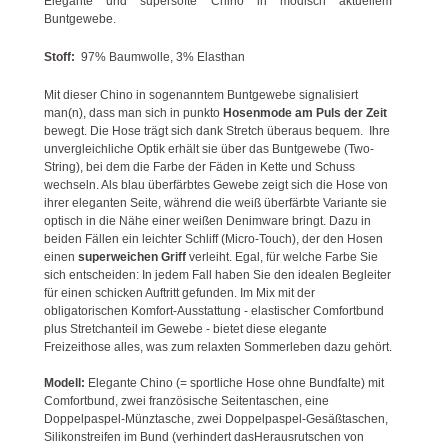
Elegante und supersofte Chino in modisch aktuellem
Buntgewebe.
Stoff:
97% Baumwolle, 3% Elasthan
Mit dieser Chino in sogenanntem Buntgewebe signalisiert
man(n), dass man sich in punkto
Hosenmode am Puls der Zeit
bewegt. Die Hose trägt sich dank Stretch überaus bequem. Ihre
unvergleichliche Optik erhält sie über das Buntgewebe (Two-
String), bei dem die Farbe der Fäden in Kette und Schuss
wechseln. Als blau überfärbtes Gewebe zeigt sich die Hose von
ihrer eleganten Seite, während die weiß überfärbte Variante sie
optisch in die Nähe einer weißen Denimware bringt. Dazu in
beiden Fällen ein leichter Schliff (Micro-Touch), der den Hosen
einen
superweichen Griff
verleiht. Egal, für welche Farbe Sie
sich entscheiden: In jedem Fall haben Sie den idealen Begleiter
für einen schicken Auftritt gefunden. Im Mix mit der
obligatorischen Komfort-Ausstattung - elastischer Comfortbund
plus Stretchanteil im Gewebe - bietet diese elegante
Freizeithose alles, was zum relaxten Sommerleben dazu gehört.
Modell:
Elegante Chino (= sportliche Hose ohne Bundfalte) mit
Comfortbund, zwei französische Seitentaschen, eine
Doppelpaspel-Münztasche, zwei Doppelpaspel-Gesäßtaschen,
Silikonstreifen im Bund (verhindert dasHerausrutschen von