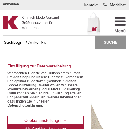
Kompletten Head der Seite überspringen
Anmelden
Kontakt
Merkliste
Kimmich Mode-Versand
Größenspezialist für
Männermode
Startseite
Freizeithosen
Baumwollhosen
Einwilligung zur Datenverarbeitung
Wir möchten Dienste von Drittanbietern nutzen,
um den Shop und unsere Dienste zu verbessern
und optimal zu gestalten (Komfortfunktionen,
Shop-Optimierung). Weiter wollen wir unsere
Produkte bewerben (Social Media / Marketing).
Dafür können Sie hier Ihre Einwilligung erteilen
und jederzeit widerrufen. Weitere Informationen
dazu finden Sie in unserer
Datenschutzerklärung
.
Cookie Einstellungen
Alle Cookies akzeptieren