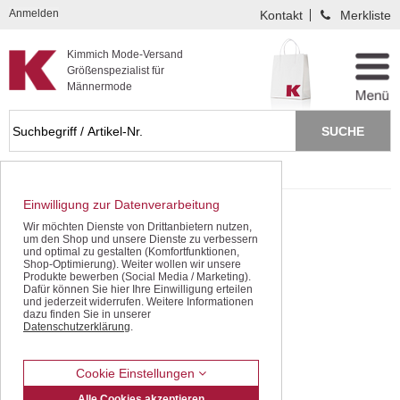
Kompletten Head der Seite überspringen
Anmelden
Kontakt
Merkliste
Kimmich Mode-Versand
Größenspezialist für
Männermode
Startseite
Bermudas / Shorts
Bermudas
Einwilligung zur Datenverarbeitung
Wir möchten Dienste von Drittanbietern nutzen,
um den Shop und unsere Dienste zu verbessern
und optimal zu gestalten (Komfortfunktionen,
Shop-Optimierung). Weiter wollen wir unsere
Produkte bewerben (Social Media / Marketing).
Dafür können Sie hier Ihre Einwilligung erteilen
und jederzeit widerrufen. Weitere Informationen
dazu finden Sie in unserer
Datenschutzerklärung
.
Cookie Einstellungen
Alle Cookies akzeptieren