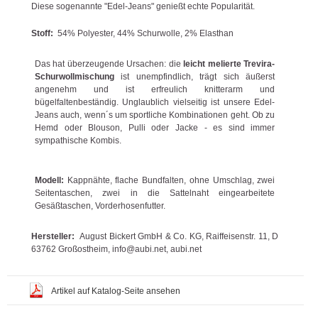
Diese sogenannte "Edel-Jeans" genießt echte Popularität.
Stoff:
54% Polyester, 44% Schurwolle, 2% Elasthan
Das hat überzeugende Ursachen: die
leicht melierte Trevira-
Schurwollmischung
ist unempfindlich, trägt sich äußerst
angenehm und ist erfreulich knitterarm und
bügelfaltenbeständig. Unglaublich vielseitig ist unsere Edel-
Jeans auch, wenn´s um sportliche Kombinationen geht. Ob zu
Hemd oder Blouson, Pulli oder Jacke - es sind immer
sympathische Kombis.
Modell:
Kappnähte, flache Bundfalten, ohne Umschlag, zwei
Seitentaschen, zwei in die Sattelnaht eingearbeitete
Gesäßtaschen, Vorderhosenfutter.
Hersteller:
August Bickert GmbH & Co. KG, Raiffeisenstr. 11, D
63762 Großostheim, info@aubi.net, aubi.net
Artikel auf Katalog-Seite ansehen