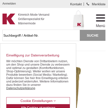
Kompletten Head der Seite überspringen
Anmelden
Kontakt
Merkliste
Kimmich Mode-Versand
Größenspezialist für
Männermode
Startseite
Freizeithosen
Einwilligung zur Datenverarbeitung
Wir möchten Dienste von Drittanbietern nutzen,
um den Shop und unsere Dienste zu verbessern
und optimal zu gestalten (Komfortfunktionen,
Shop-Optimierung). Weiter wollen wir unsere
Produkte bewerben (Social Media / Marketing).
Dafür können Sie hier Ihre Einwilligung erteilen
und jederzeit widerrufen. Weitere Informationen
dazu finden Sie in unserer
Datenschutzerklärung
.
Cookie Einstellungen
Alle Cookies akzeptieren