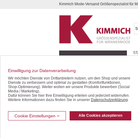
Kimmich Mode-Versand Größenspezialist für
Kompletten Head der Seite überspringen
ST
Geschenk-Gutscheine
Schnäppchen / SALE
Einwilligung zur Datenverarbeitung
Jacken / Blousons
Wir möchten Dienste von Drittanbietern nutzen, um den Shop und unsere
Dienste zu verbessern und optimal zu gestalten (Komfortfunktionen,
Shop-Optimierung). Weiter wollen wir unsere Produkte bewerben (Social
Blousons
Media / Marketing).
Funktionsjacken
Dafür können Sie hier Ihre Einwilligung erteilen und jederzeit widerrufen.
Weitere Informationen dazu finden Sie in unserer
Datenschutzerklärung
.
Lederjacken
Fleece / Softshell
Wolljacken
Cookie Einstellungen
Alle Cookies akzeptieren
Mantel
Leichte Jacken
Sakkos / Janker