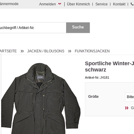
 Männermode
Anmelden
Über Kimmich
Service
Kontakt
ARTSEITE
JACKEN / BLOUSONS
FUNKTIONSJACKEN
Sportliche Winter-
schwarz
Artikel-Nr.:J4181
Größe
G