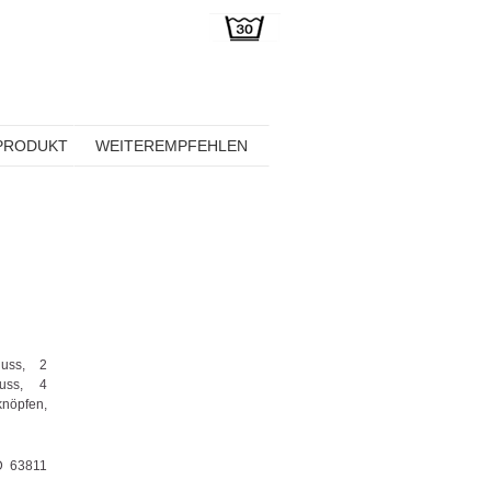
PRODUKT
WEITEREMPFEHLEN
luss, 2
luss, 4
nöpfen,
D 63811