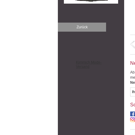
Zurück
Kimmich Mode-
Ne
Versand
Ab
me
Ne
So