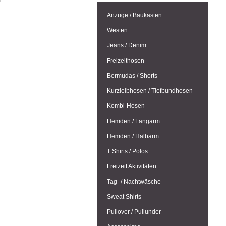
Anzüge / Baukasten
Westen
Jeans / Denim
Freizeithosen
Bermudas / Shorts
Kurzleibhosen / Tiefbundhosen
Kombi-Hosen
Hemden / Langarm
Hemden / Halbarm
T Shirts / Polos
Freizeit Aktivitäten
Tag- / Nachtwäsche
Sweat Shirts
Pullover / Pullunder