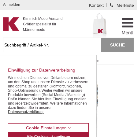
Kompletten Head der Seite überspringen
Anmelden
Kontakt
Merkliste
Kimmich Mode-Versand
Größenspezialist für
Männermode
Startseite
Schnäppchen / SALE
Halbarm-Hemden
Einwilligung zur Datenverarbeitung
Wir möchten Dienste von Drittanbietern nutzen,
um den Shop und unsere Dienste zu verbessern
und optimal zu gestalten (Komfortfunktionen,
Shop-Optimierung). Weiter wollen wir unsere
Produkte bewerben (Social Media / Marketing).
Dafür können Sie hier Ihre Einwilligung erteilen
und jederzeit widerrufen. Weitere Informationen
dazu finden Sie in unserer
Datenschutzerklärung
.
Cookie Einstellungen
Alle Cookies akzeptieren