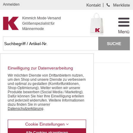
Kompletten Head der Seite überspringen
Anmelden
Kontakt
Merkliste
Kimmich Mode-Versand
Größenspezialist für
Männermode
Startseite
Hemden / Langarm
Sportive Hemden
Einwilligung zur Datenverarbeitung
Wir möchten Dienste von Drittanbietern nutzen,
um den Shop und unsere Dienste zu verbessern
und optimal zu gestalten (Komfortfunktionen,
Shop-Optimierung). Weiter wollen wir unsere
Produkte bewerben (Social Media / Marketing).
Dafür können Sie hier Ihre Einwilligung erteilen
und jederzeit widerrufen. Weitere Informationen
dazu finden Sie in unserer
Datenschutzerklärung
.
Cookie Einstellungen
Alle Cookies akzeptieren