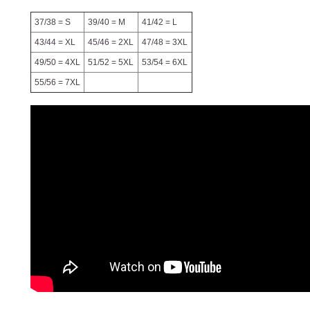
37/38 = S
39/40 = M
41/42 = L
43/44 = XL
45/46 = 2XL
47/48 = 3XL
49/50 = 4XL
51/52 = 5XL
53/54 = 6XL
55/56 = 7XL