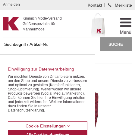
Kompletten Head der Seite überspringen
Anmelden
Kontakt
Merkliste
Kimmich Mode-Versand
Größenspezialist für
Männermode
Startseite
Hemden / Langarm
Sportive Hemden
Einwilligung zur Datenverarbeitung
Wir möchten Dienste von Drittanbietern nutzen,
um den Shop und unsere Dienste zu verbessern
und optimal zu gestalten (Komfortfunktionen,
Shop-Optimierung). Weiter wollen wir unsere
Produkte bewerben (Social Media / Marketing).
Dafür können Sie hier Ihre Einwilligung erteilen
und jederzeit widerrufen. Weitere Informationen
dazu finden Sie in unserer
Datenschutzerklärung
.
Cookie Einstellungen
Alle Cookies akzeptieren