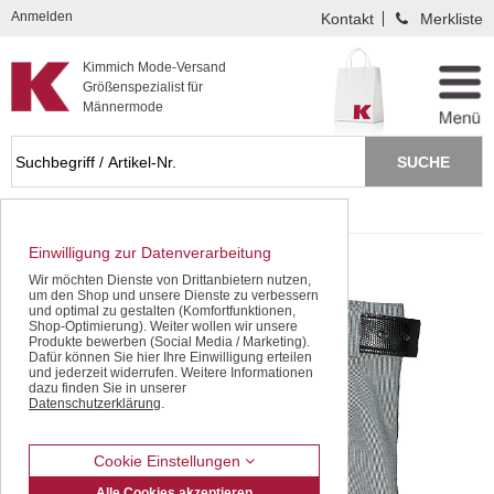
Kompletten Head der Seite überspringen
Anmelden
Kontakt
Merkliste
Kimmich Mode-Versand
Größenspezialist für
Männermode
Startseite
Schnäppchen / SALE
Hosen / Jeans
Einwilligung zur Datenverarbeitung
Wir möchten Dienste von Drittanbietern nutzen,
um den Shop und unsere Dienste zu verbessern
und optimal zu gestalten (Komfortfunktionen,
Shop-Optimierung). Weiter wollen wir unsere
Produkte bewerben (Social Media / Marketing).
Dafür können Sie hier Ihre Einwilligung erteilen
und jederzeit widerrufen. Weitere Informationen
dazu finden Sie in unserer
Datenschutzerklärung
.
Cookie Einstellungen
Alle Cookies akzeptieren