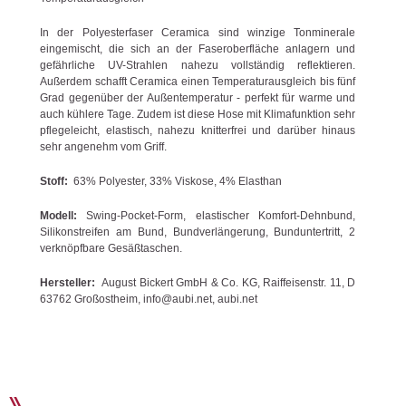
In der Polyesterfaser Ceramica sind winzige Tonminerale
eingemischt, die sich an der Faseroberfläche anlagern und
gefährliche UV-Strahlen nahezu vollständig reflektieren.
Außerdem schafft Ceramica einen Temperaturausgleich bis fünf
Grad gegenüber der Außentemperatur - perfekt für warme und
auch kühlere Tage. Zudem ist diese Hose mit Klimafunktion sehr
pflegeleicht, elastisch, nahezu knitterfrei und darüber hinaus
sehr angenehm vom Griff.
Stoff:
63% Polyester, 33% Viskose, 4% Elasthan
Modell:
Swing-Pocket-Form, elastischer Komfort-Dehnbund,
Silikonstreifen am Bund, Bundverlängerung, Bunduntertritt, 2
verknöpfbare Gesäßtaschen.
Hersteller:
August Bickert GmbH & Co. KG, Raiffeisenstr. 11, D
63762 Großostheim, info@aubi.net, aubi.net